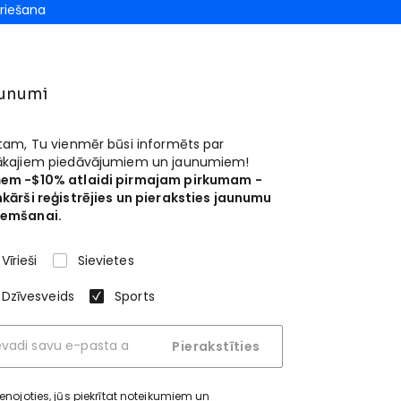
riešana
unumi
 tam, Tu vienmēr būsi informēts par
ākajiem piedāvājumiem un jaunumiem!
em -$10% atlaidi pirmajam pirkumam -
nkārši reģistrējies un pieraksties jaunumu
emšanai.
Vīrieši
Sievietes
Dzīvesveids
Sports
Pierakstīties
ienojoties, jūs piekrītat
noteikumiem un