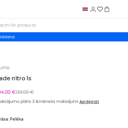
riešana
uma
ade nitro ls
04.00 €
129.00 €
aksājumu plāns 3 ikmēneša maksājumi
Aprēķināt
rāsa: Pelēka