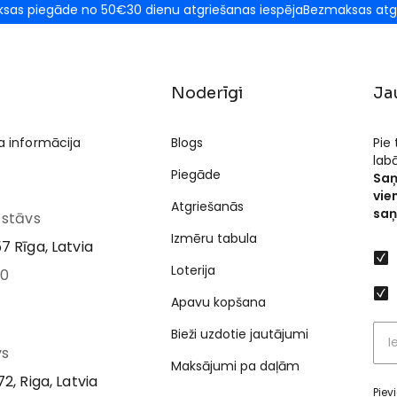
sas piegāde no 50€
30 dienu atgriešanas iespēja
Bezmaksas atg
Noderīgi
Ja
a informācija
Blogs
Pie
lab
Piegāde
Saņ
vie
Atgriešanās
saņ
I stāvs
Izmēru tabula
7 Rīga, Latvia
Loterija
00
Apavu kopšana
Bieži uzdotie jautājumi
vs
Maksājumi pa daļām
2, Riga, Latvia
Piev