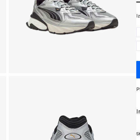
I
P
I
S