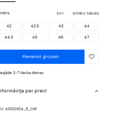
EU
Izmēru tabula
zmērs:
42
42.5
43
44
44.5
45
46
47
Pievienot grozam
iegāde: 2–7 darba dienas
nformācija par preci
KU: 40620304_8_CNF