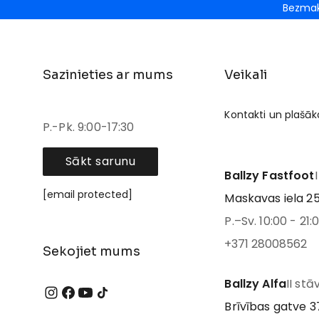
Bezmak
Sazinieties ar mums
Veikali
Kontakti un plašāk
P.-Pk. 9:00-17:30
Sākt sarunu
Ballzy Fastfoot
[email protected]
Maskavas iela 25
P.–Sv. 10:00 - 21:
+371 28008562
Sekojiet mums
Ballzy Alfa
II stā
Brīvības gatve 37