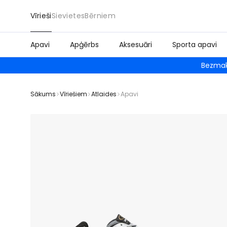
Vīrieši
Sievietes
Bērniem
Apavi
Apģērbs
Aksesuāri
Sporta apavi
Bezmak
Sākums
Vīriešiem
Atlaides
Apavi