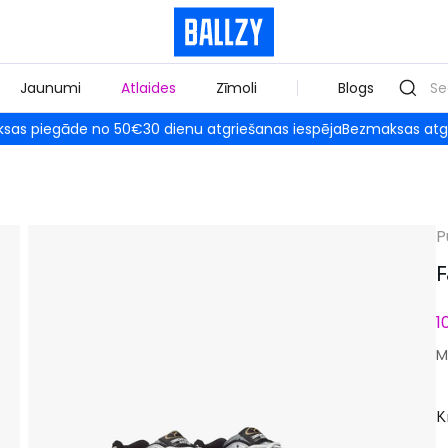
Jaunumi
Atlaides
Zīmoli
Blogs
sas piegāde no 50€
30 dienu atgriešanas iespēja
Bezmaksas atg
P
F
1
M
K