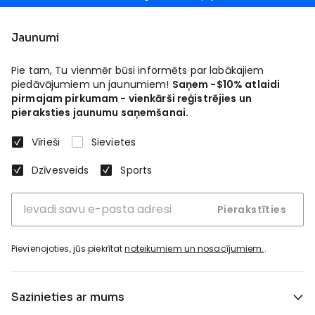
Jaunumi
Pie tam, Tu vienmēr būsi informēts par labākajiem
piedāvājumiem un jaunumiem!
Saņem -$10% atlaidi
pirmajam pirkumam - vienkārši reģistrējies un
pieraksties jaunumu saņemšanai.
Vīrieši
Sievietes
Dzīvesveids
Sports
Pierakstīties
Pievienojoties, jūs piekrītat
noteikumiem un nosacījumiem.
.
Sazinieties ar mums