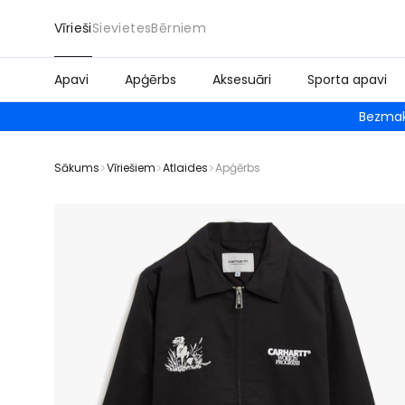
Vīrieši
Sievietes
Bērniem
Apavi
Apģērbs
Aksesuāri
Sporta apavi
Bezmak
Sākums
Vīriešiem
Atlaides
Apģērbs