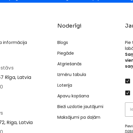
Noderīgi
Ja
a informācija
Blogs
Pie
lab
Piegāde
Saņ
vie
Atgriešanās
saņ
I stāvs
Izmēru tabula
7 Rīga, Latvia
Loterija
00
Apavu kopšana
Bieži uzdotie jautājumi
vs
Maksājumi pa daļām
2, Riga, Latvia
Piev
nos
00