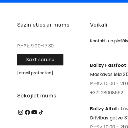
Sazinieties ar mums
Veikali
Kontakti un plašāk
P.-Pk. 9:00-17:30
Sākt sarunu
Ballzy Fastfoot
[email protected]
Maskavas iela 25
P.–Sv. 10:00 - 21:
+371 28008562
Sekojiet mums
Ballzy Alfa
II stā
Brīvības gatve 37
P.–Sv. 10:00 - 21: