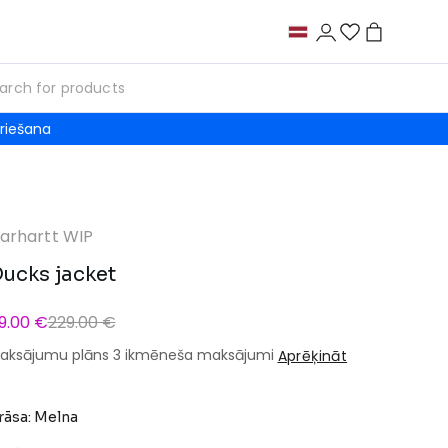
riešana
arhartt WIP
ucks jacket
9.00 €
229.00 €
aksājumu plāns 3 ikmēneša maksājumi
Aprēķināt
rāsa: Melna