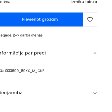
Izmēru tabula
zmērs:
Pievienot grozam
iegāde: 2–7 darba dienas
nformācija par preci
KU: I033699_89XX_M_CNF
ieejamība