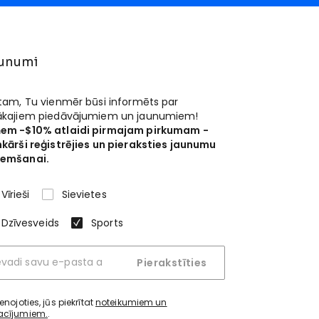
unumi
 tam, Tu vienmēr būsi informēts par
ākajiem piedāvājumiem un jaunumiem!
em -$10% atlaidi pirmajam pirkumam -
nkārši reģistrējies un pieraksties jaunumu
emšanai.
Vīrieši
Sievietes
Dzīvesveids
Sports
Pierakstīties
ienojoties, jūs piekrītat
noteikumiem un
acījumiem.
.