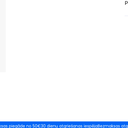
P
sas piegāde no 50€
30 dienu atgriešanas iespēja
Bezmaksas atg