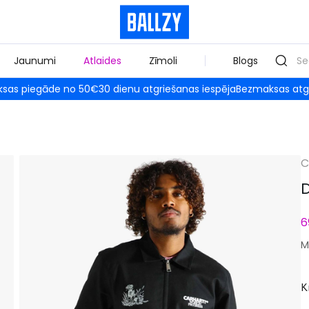
Jaunumi
Atlaides
Zīmoli
Blogs
sas piegāde no 50€
30 dienu atgriešanas iespēja
Bezmaksas atg
C
D
6
M
K