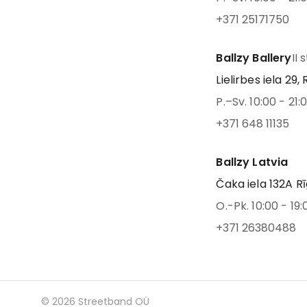
+371 25171750
Ballzy Ballery
II 
Lielirbes iela 29, 
P.–Sv. 10:00 - 21:
+371 648 11135
Ballzy Latvia
Čaka iela 132A Rī
O.-Pk. 10:00 - 19:
+371 26380488
©
2026
Streetband OÜ