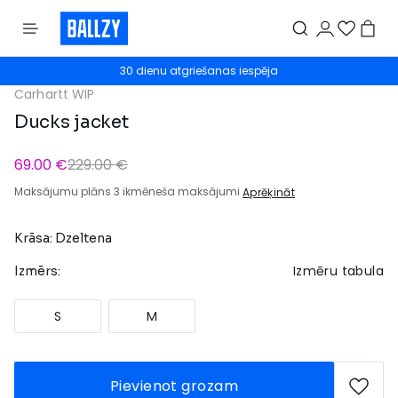
30 dienu atgriešanas iespēja
Carhartt WIP
Ducks jacket
69.00 €
229.00 €
Maksājumu plāns 3 ikmēneša maksājumi
Aprēķināt
Krāsa: Dzeltena
Izmēru tabula
Izmērs:
S
M
Pievienot grozam