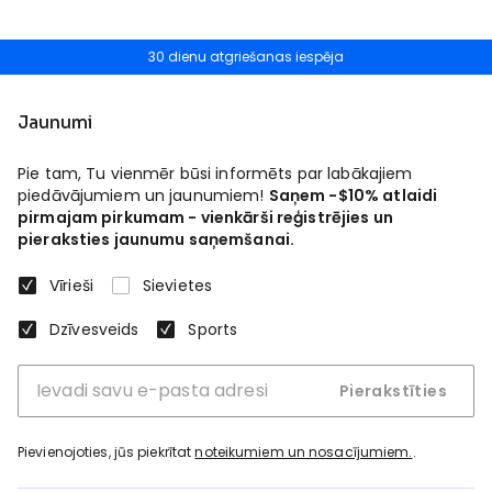
30 dienu atgriešanas iespēja
Jaunumi
Pie tam, Tu vienmēr būsi informēts par labākajiem
piedāvājumiem un jaunumiem!
Saņem -$10% atlaidi
pirmajam pirkumam - vienkārši reģistrējies un
pieraksties jaunumu saņemšanai.
Vīrieši
Sievietes
Dzīvesveids
Sports
Pierakstīties
Pievienojoties, jūs piekrītat
noteikumiem un nosacījumiem.
.