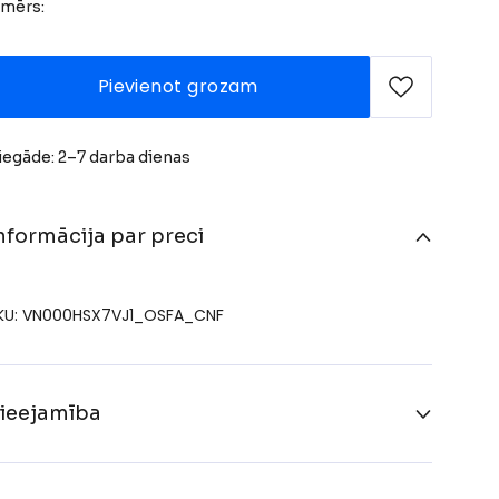
zmērs:
Pievienot grozam
iegāde: 2–7 darba dienas
nformācija par preci
KU: VN000HSX7VJ1_OSFA_CNF
ieejamība