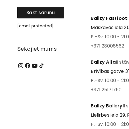
Sākt sarunu
Ballzy Fastfoot
[email protected]
Maskavas iela 25
P.–Sv. 10:00 - 21:
+371 28008562
Sekojiet mums
Ballzy Alfa
II stā
Brīvības gatve 37
P.–Sv. 10:00 - 21:
+371 25171750
Ballzy Ballery
II 
Lielirbes iela 29, 
P.–Sv. 10:00 - 21: