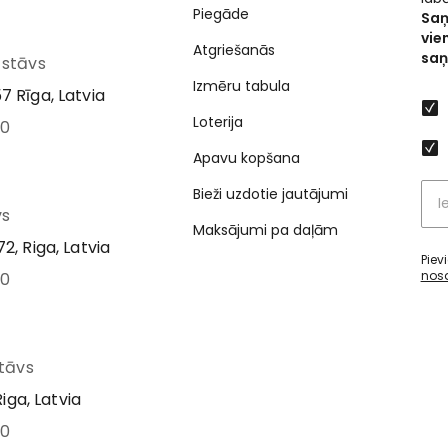
Piegāde
Saņ
vie
Atgriešanās
saņ
I stāvs
Izmēru tabula
7 Rīga, Latvia
Loterija
00
Apavu kopšana
Bieži uzdotie jautājumi
vs
Maksājumi pa daļām
2, Riga, Latvia
Piev
nos
00
stāvs
Riga, Latvia
00