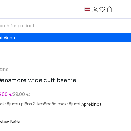
riešana
ans
ensmore wide cuff beanie
5.00 €
29.00 €
aksājumu plāns 3 ikmēneša maksājumi
Aprēķināt
rāsa: Balta