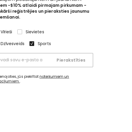
em -$10% atlaidi pirmajam pirkumam -
nkārši reģistrējies un pieraksties jaunumu
emšanai.
Vīrieši
Sievietes
Dzīvesveids
Sports
Pierakstīties
ienojoties, jūs piekrītat
noteikumiem un
acījumiem.
.