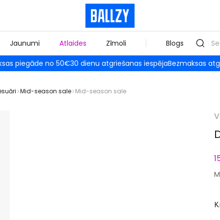
Jaunumi
Atlaides
Zīmoli
Blogs
sas piegāde no 50€
30 dienu atgriešanas iespēja
Bezmaksas atg
esuāri
Mid-season sale
Mid-season sale
V
D
1
M
K