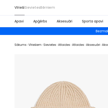
Vīrieši
Sievietes
Bērniem
Apavi
Apģērbs
Aksesuāri
Sporta apavi
Bezmak
Sākums
Vīriešiem
Sievietes
Atlaides
Atlaides
Aksesuāri
Aks