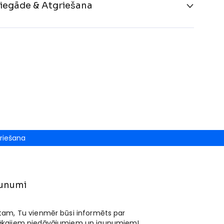
iegāde & Atgriešana
riešana
unumi
 tam, Tu vienmēr būsi informēts par
ākajiem piedāvājumiem un jaunumiem!