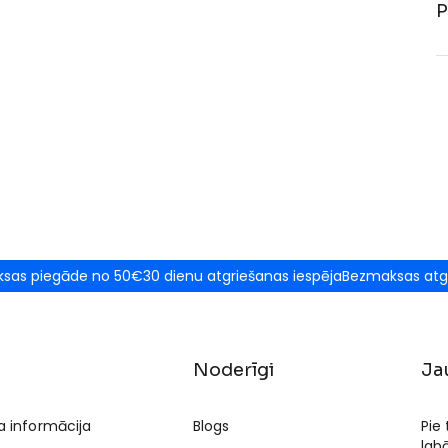
P
sas piegāde no 50€
30 dienu atgriešanas iespēja
Bezmaksas atg
Noderīgi
Ja
a informācija
Blogs
Pie
lab