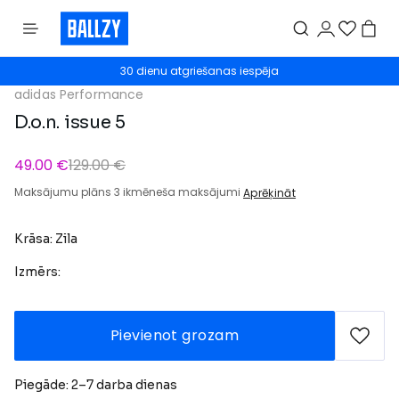
30 dienu atgriešanas iespēja
adidas Performance
D.o.n. issue 5
49.00 €
129.00 €
Maksājumu plāns 3 ikmēneša maksājumi
Aprēķināt
Krāsa: Zila
Izmērs:
Pievienot grozam
Piegāde: 2–7 darba dienas