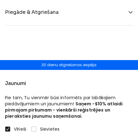
Piegāde & Atgriešana
30 dienu atgriešanas iespēja
Jaunumi
Pie tam, Tu vienmēr būsi informēts par labākajiem
piedāvājumiem un jaunumiem!
Saņem -$10% atlaidi
pirmajam pirkumam - vienkārši reģistrējies un
pieraksties jaunumu saņemšanai.
Vīrieši
Sievietes