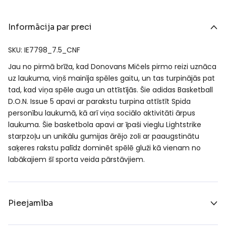
Informācija par preci
SKU: IE7798_7.5_CNF
Jau no pirmā brīža, kad Donovans Mičels pirmo reizi uznāca
uz laukuma, viņš mainīja spēles gaitu, un tas turpinājās pat
tad, kad viņa spēle auga un attīstījās. Šie adidas Basketball
D.O.N. Issue 5 apavi ar parakstu turpina attīstīt Spida
personību laukumā, kā arī viņa sociālo aktivitāti ārpus
laukuma. Šie basketbola apavi ar īpaši vieglu Lightstrike
starpzoļu un unikālu gumijas ārējo zoli ar paaugstinātu
saķeres rakstu palīdz dominēt spēlē gluži kā vienam no
labākajiem šī sporta veida pārstāvjiem.
Pieejamība