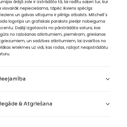
umijas ārējā zole ir izstrādāta tā, lai radītu saķeri tur, kur
ā visvairāk nepieciešama, tāpēc ikviens spēcīgs
rieziens un galvas viltojums ir pilnīgs atbalsts. Mitchell´s
pida logotips un grafiskais paraksts piešķir nobeiguma
kcentu. Daļēji izgatavots no pārstrādāta satura, kas
egūts no ražošanas atkritumiem, piemēram, griešanas
tgriezumiem, un sadzīves atkritumiem, lai izvairītos no
ielākas ietekmes uz vidi, kas rodas, ražojot neapstrādātu
aturu.
ieejamība
iegāde & Atgriešana