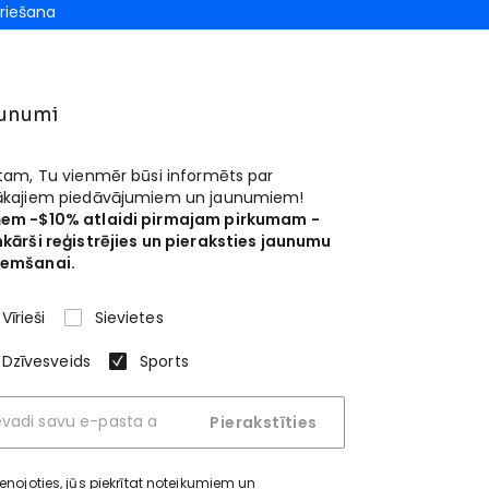
riešana
unumi
 tam, Tu vienmēr būsi informēts par
ākajiem piedāvājumiem un jaunumiem!
em -$10% atlaidi pirmajam pirkumam -
nkārši reģistrējies un pieraksties jaunumu
emšanai.
Vīrieši
Sievietes
Dzīvesveids
Sports
Pierakstīties
ienojoties, jūs piekrītat
noteikumiem un