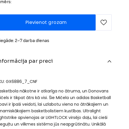
zmērs:
Pievienot grozam
iegāde: 2–7 darba dienas
nformācija par preci
KU: GX6886_7_CNF
asketbola nākotne ir atkarīga no ātruma, un Donovans
ičels ir tikpat ātrs kā visi. Šie Mičela un adidas Basketball
pavi ir īpaši veidoti, lai uzlabotu viena no ātrākajiem un
inamiskākajiem basketbolistiem kustības. Ultralight
ightstrike apvienojas ar LIGHTLOCK virsējo daļu, lai cieši
ieguļtu un vilkmes sistēma jūs neapgrūtinātu. Unikālā