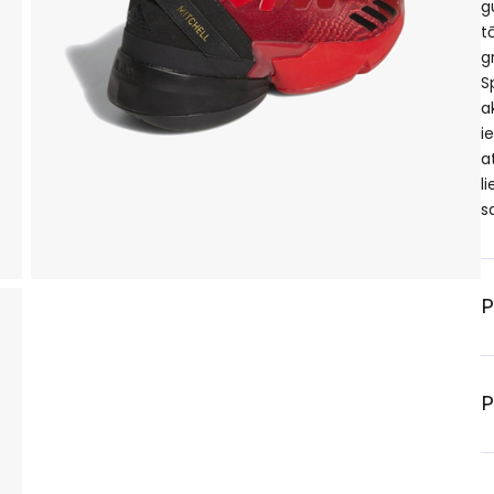
g
t
g
S
a
i
a
l
s
P
P