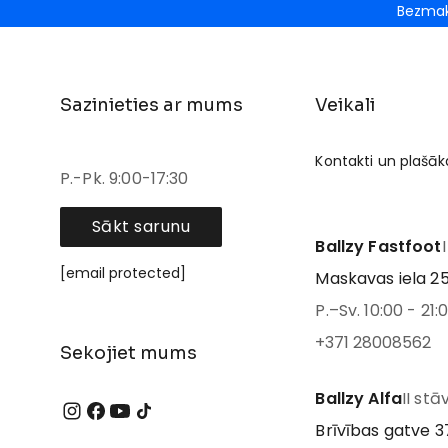
Bezmak
Sazinieties ar mums
Veikali
Kontakti un plašāk
P.-Pk. 9:00-17:30
Sākt sarunu
Ballzy Fastfoot
[email protected]
Maskavas iela 25
P.–Sv. 10:00 - 21:
+371 28008562
Sekojiet mums
Ballzy Alfa
II stā
Brīvības gatve 37