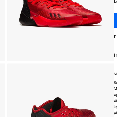
I
P
I
S
B
M
a
d
L
p