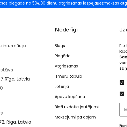
sas piegāde no 50€
30 dienu atgriešanas iespēja
Bezmaksas atg
Noderīgi
Ja
a informācija
Blogs
Pie
lab
Piegāde
Saņ
vie
Atgriešanās
saņ
I stāvs
Izmēru tabula
7 Rīga, Latvia
Loterija
00
Apavu kopšana
Bieži uzdotie jautājumi
vs
Maksājumi pa daļām
2, Riga, Latvia
Piev