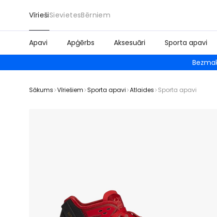
Vīrieši
Sievietes
Bērniem
Apavi
Apģērbs
Aksesuāri
Sporta apavi
Bezmak
Sākums
Vīriešiem
Sporta apavi
Atlaides
Sporta apavi