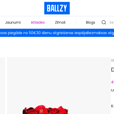
Jaunumi
Atlaides
Zīmoli
Blogs
sas piegāde no 50€
30 dienu atgriešanas iespēja
Bezmaksas atg
a
D
4
M
K