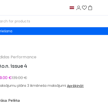
riešana
didas Performance
.o.n. issue 4
9.00 €
139.00 €
aksājumu plāns 3 ikmēneša maksājumi
Aprēķināt
rāsa: Pelēka