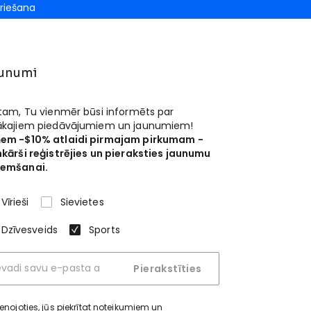
riešana
unumi
 tam, Tu vienmēr būsi informēts par
ākajiem piedāvājumiem un jaunumiem!
em -$10% atlaidi pirmajam pirkumam -
nkārši reģistrējies un pieraksties jaunumu
emšanai.
Vīrieši
Sievietes
Dzīvesveids
Sports
Pierakstīties
ienojoties, jūs piekrītat
noteikumiem un