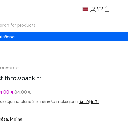
riešana
onverse
t throwback hi
4.00 €
84.00 €
aksājumu plāns 3 ikmēneša maksājumi
Aprēķināt
rāsa: Melna