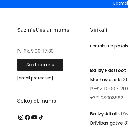
Bezmak
Sazinieties ar mums
Veikali
Kontakti un plašāk
P.-Pk. 9:00-17:30
Sākt sarunu
Ballzy Fastfoot
[email protected]
Maskavas iela 25
P.–Sv. 10:00 - 21:
+371 28008562
Sekojiet mums
Ballzy Alfa
II stā
Brīvības gatve 37