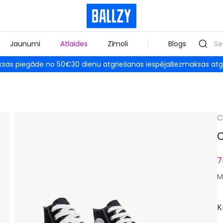
Jaunumi
Atlaides
Zīmoli
Blogs
sas piegāde no 50€
30 dienu atgriešanas iespēja
Bezmaksas atg
C
C
7
M
K