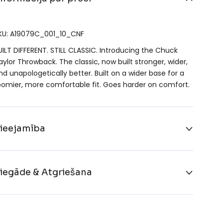
KU: A19079C_001_10_CNF
UILT DIFFERENT. STILL CLASSIC. Introducing the Chuck
aylor Throwback. The classic, now built stronger, wider,
nd unapologetically better. Built on a wider base for a
oomier, more comfortable fit. Goes harder on comfort.
ieejamība
iegāde & Atgriešana