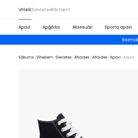
Vīrieši
Sievietes
Bērniem
Apavi
Apģērbs
Aksesuāri
Sporta apavi
Bezmak
Sākums
Vīriešiem
Sievietes
Atlaides
Atlaides
Apavi
Apavi