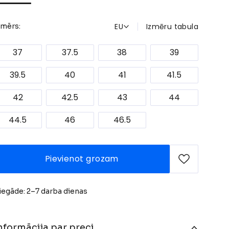
EU
Izmēru tabula
zmērs:
37
37.5
38
39
39.5
40
41
41.5
42
42.5
43
44
44.5
46
46.5
Pievienot grozam
iegāde: 2–7 darba dienas
nformācija par preci