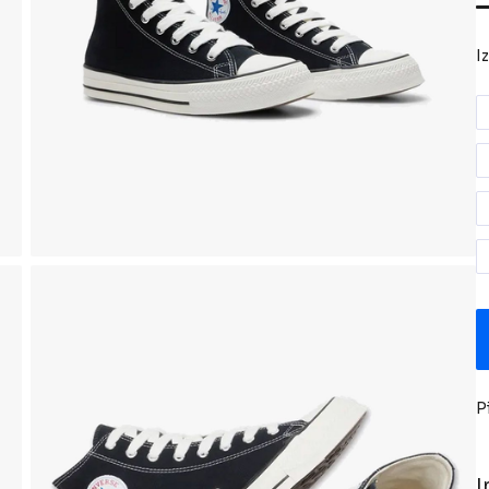
I
P
I