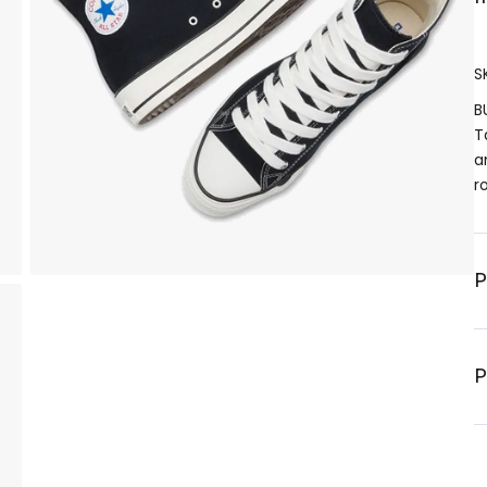
S
B
T
a
r
P
P