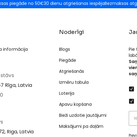
sas piegāde no 50€
30 dienu atgriešanas iespēja
Bezmaksas atg
Noderīgi
Ja
a informācija
Blogs
Pie
lab
Piegāde
Saņ
vie
Atgriešanās
saņ
I stāvs
Izmēru tabula
7 Rīga, Latvia
Loterija
00
Apavu kopšana
Bieži uzdotie jautājumi
vs
Maksājumi pa daļām
2, Riga, Latvia
Piev