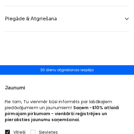
Piegāde & Atgriešana
30 dienu atgriešanas iespēja
Jaunumi
Pie tam, Tu vienmēr būsi informēts par labākajiem
piedāvājumiem un jaunumiem!
Saņem -$10% atlaidi
pirmajam pirkumam - vienkārši reģistrējies un
pieraksties jaunumu saņemšanai.
Vīrieši
Sievietes