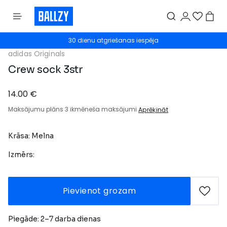
30 dienu atgriešanas iespēja
adidas Originals
Crew sock 3str
14.00 €
Maksājumu plāns 3 ikmēneša maksājumi
Aprēķināt
Krāsa: Melna
Izmērs:
Pievienot grozam
Piegāde: 2–7 darba dienas