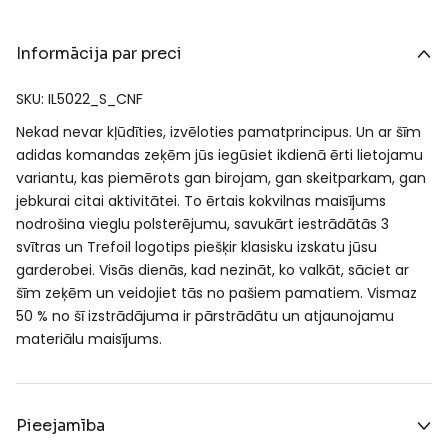
Informācija par preci
SKU: IL5022_S_CNF
Nekad nevar kļūdīties, izvēloties pamatprincipus. Un ar šīm
adidas komandas zeķēm jūs iegūsiet ikdienā ērti lietojamu
variantu, kas piemērots gan birojam, gan skeitparkam, gan
jebkurai citai aktivitātei. To ērtais kokvilnas maisījums
nodrošina vieglu polsterējumu, savukārt iestrādātās 3
svītras un Trefoil logotips piešķir klasisku izskatu jūsu
garderobei. Visās dienās, kad nezināt, ko valkāt, sāciet ar
šīm zeķēm un veidojiet tās no pašiem pamatiem. Vismaz
50 % no šī izstrādājuma ir pārstrādātu un atjaunojamu
materiālu maisījums.
Pieejamība