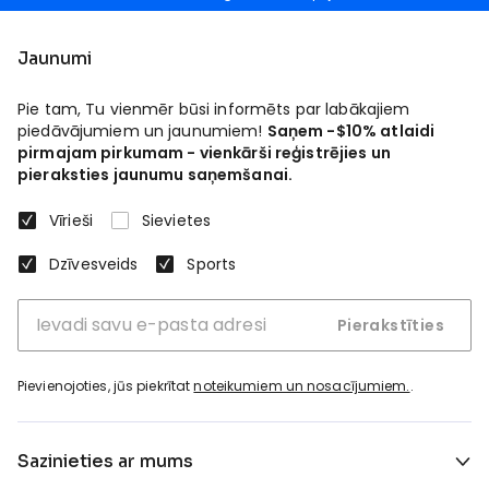
Jaunumi
Pie tam, Tu vienmēr būsi informēts par labākajiem
piedāvājumiem un jaunumiem!
Saņem -$10% atlaidi
pirmajam pirkumam - vienkārši reģistrējies un
pieraksties jaunumu saņemšanai.
Vīrieši
Sievietes
Dzīvesveids
Sports
Pierakstīties
Pievienojoties, jūs piekrītat
noteikumiem un nosacījumiem.
.
Sazinieties ar mums