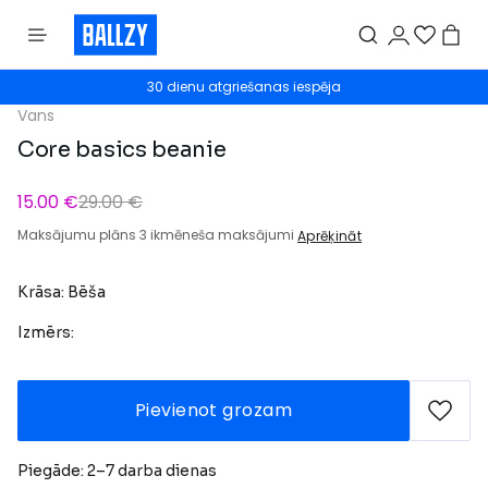
30 dienu atgriešanas iespēja
Vans
Core basics beanie
15.00 €
29.00 €
Maksājumu plāns 3 ikmēneša maksājumi
Aprēķināt
Krāsa: Bēša
Izmērs:
Pievienot grozam
Piegāde: 2–7 darba dienas