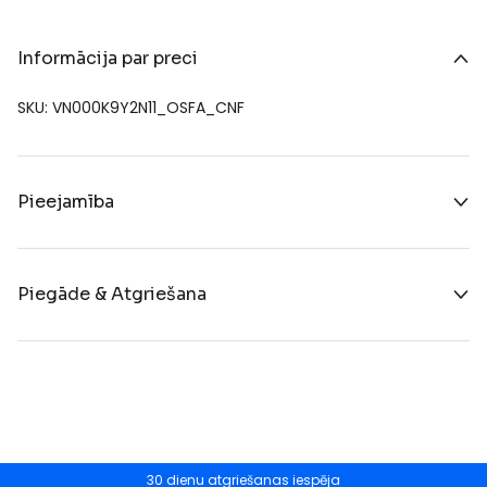
Informācija par preci
SKU: VN000K9Y2N11_OSFA_CNF
Pieejamība
Piegāde & Atgriešana
30 dienu atgriešanas iespēja