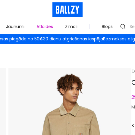
Jaunumi
Atlaides
Zīmoli
Blogs
sas piegāde no 50€
30 dienu atgriešanas iespēja
Bezmaksas atg
D
C
2
M
K