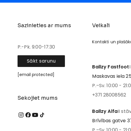
Sazinieties ar mums
Veikali
Kontakti un plašāk
P.-Pk. 9:00-17:30
Sākt sarunu
Ballzy Fastfoot
[email protected]
Maskavas iela 25
P.–Sv. 10:00 - 21:
+371 28008562
Sekojiet mums
Ballzy Alfa
II stā
Brīvības gatve 37
P.–Sv. 10:00 - 21: