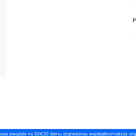
P
sas piegāde no 50€
30 dienu atgriešanas iespēja
Bezmaksas atg