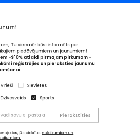
unumi
 tam, Tu vienmēr būsi informēts par
ākajiem piedāvājumiem un jaunumiem!
em -$10% atlaidi pirmajam pirkumam -
nkārši reģistrējies un pieraksties jaunumu
emšanai.
Vīrieši
Sievietes
Dzīvesveids
Sports
Pierakstīties
ienojoties, jūs piekrītat
noteikumiem un
acījumiem.
.