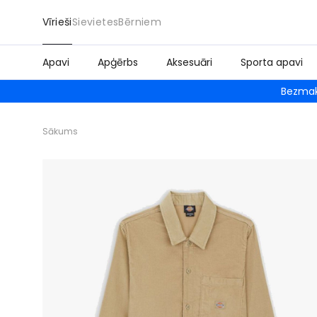
Vīrieši
Sievietes
Bērniem
Apavi
Apģērbs
Aksesuāri
Sporta apavi
Bezmak
Sākums