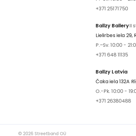
+371 25171750
Ballzy Ballery
II 
Lielirbes iela 29, 
P.–Sv. 10:00 - 21:
+371 648 11135
Ballzy Latvia
Čaka iela 132A Rī
O.-Pk. 10:00 - 19:
+371 26380488
©
2026
Streetband OÜ