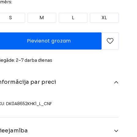
zmērs:
S
M
L
XL
Pievienot grozam
iegāde: 2–7 darba dienas
nformācija par preci
KU: DK0A8652KHK1_L_CNF
ieejamība