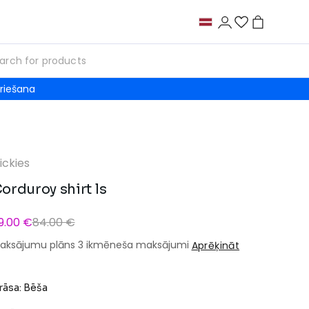
riešana
ickies
orduroy shirt ls
9.00 €
84.00 €
aksājumu plāns 3 ikmēneša maksājumi
Aprēķināt
rāsa: Bēša