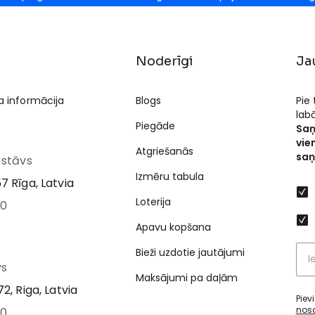
Noderīgi
Ja
a informācija
Blogs
Pie
lab
Piegāde
Saņ
vie
Atgriešanās
saņ
I stāvs
Izmēru tabula
7 Rīga, Latvia
Loterija
00
Apavu kopšana
Bieži uzdotie jautājumi
vs
Maksājumi pa daļām
2, Riga, Latvia
Piev
nos
00