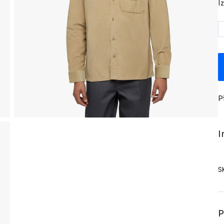
I
P
I
S
P