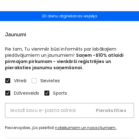
30 dienu atgriešanas iespēja
Jaunumi
Pie tam, Tu vienmēr būsi informēts par labākajiem
piedāvājumiem un jaunumiem!
Saņem -$10% atlaidi
pirmajam pirkumam - vienkārši reģistrējies un
pieraksties jaunumu saņemšanai.
Vīrieši
Sievietes
Dzīvesveids
Sports
Pierakstīties
Pievienojoties, jūs piekrītat
noteikumiem un nosacījumiem.
.