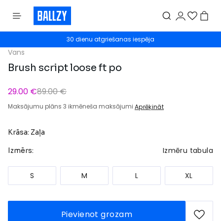
30 dienu atgriešanas iespēja
Vans
Brush script loose ft po
29.00 €
89.00 €
Maksājumu plāns 3 ikmēneša maksājumi
Aprēķināt
Krāsa: Zaļa
Izmēru tabula
Izmērs:
S
M
L
XL
Pievienot grozam