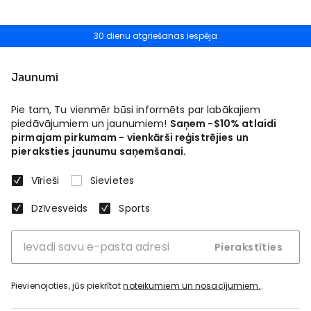
30 dienu atgriešanas iespēja
Jaunumi
Pie tam, Tu vienmēr būsi informēts par labākajiem
piedāvājumiem un jaunumiem!
Saņem -$10% atlaidi
pirmajam pirkumam - vienkārši reģistrējies un
pieraksties jaunumu saņemšanai.
Vīrieši
Sievietes
Dzīvesveids
Sports
Pierakstīties
Pievienojoties, jūs piekrītat
noteikumiem un nosacījumiem.
.