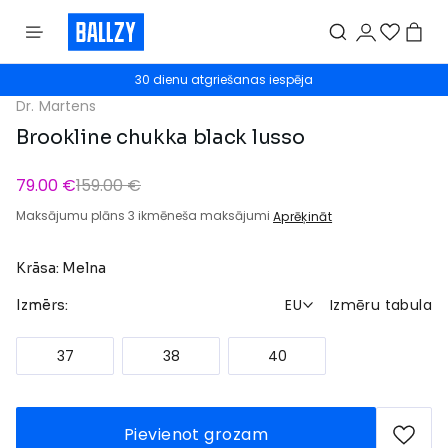
30 dienu atgriešanas iespēja
Dr. Martens
Brookline chukka black lusso
79.00 €
159.00 €
Maksājumu plāns 3 ikmēneša maksājumi
Aprēķināt
Krāsa: Melna
EU
Izmēru tabula
Izmērs:
37
38
40
Pievienot grozam