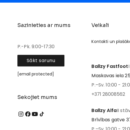
Sazinieties ar mums
Veikali
Kontakti un plašāk
P.-Pk. 9:00-17:30
Sākt sarunu
Ballzy Fastfoot
[email protected]
Maskavas iela 25
P.–Sv. 10:00 - 21:
+371 28008562
Sekojiet mums
Ballzy Alfa
II stā
Brīvības gatve 37
P.–Sv. 10:00 - 21: