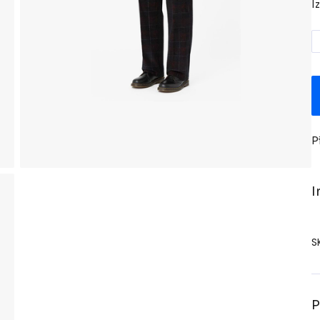
I
P
I
S
P