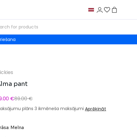
riešana
ickies
lma pant
9.00 €
89.00 €
aksājumu plāns 3 ikmēneša maksājumi
Aprēķināt
rāsa: Melna