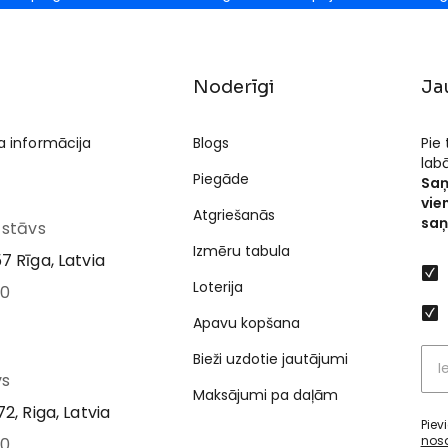
Noderīgi
Ja
a informācija
Blogs
Pie
lab
Piegāde
Saņ
vie
Atgriešanās
saņ
I stāvs
Izmēru tabula
7 Rīga, Latvia
Loterija
00
Apavu kopšana
Bieži uzdotie jautājumi
vs
Maksājumi pa daļām
2, Riga, Latvia
Piev
nos
00