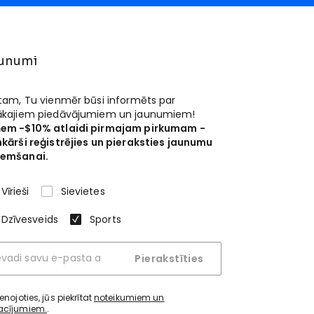
unumi
 tam, Tu vienmēr būsi informēts par
ākajiem piedāvājumiem un jaunumiem!
em -$10% atlaidi pirmajam pirkumam -
nkārši reģistrējies un pieraksties jaunumu
emšanai.
Vīrieši
Sievietes
Dzīvesveids
Sports
Pierakstīties
ienojoties, jūs piekrītat
noteikumiem un
acījumiem.
.