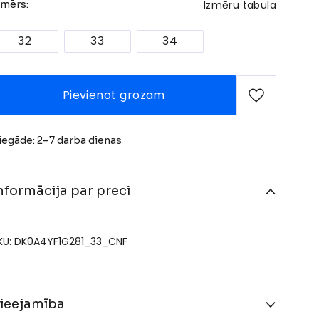
Izmēru tabula
zmērs:
32
33
34
Pievienot grozam
iegāde: 2–7 darba dienas
nformācija par preci
KU: DK0A4YF1G281_33_CNF
ieejamība