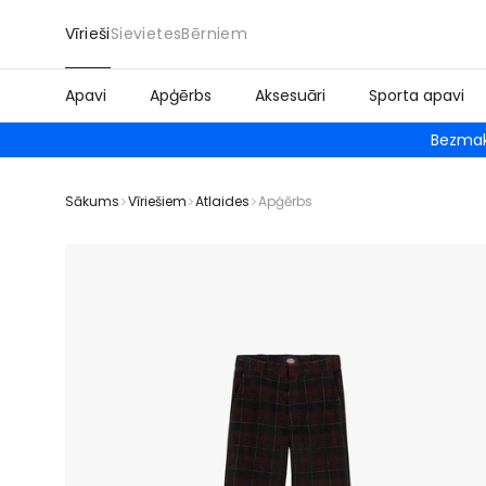
Vīrieši
Sievietes
Bērniem
Apavi
Apģērbs
Aksesuāri
Sporta apavi
Bezmak
Sākums
Vīriešiem
Atlaides
Apģērbs