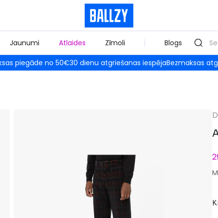
Jaunumi
Atlaides
Zīmoli
Blogs
sas piegāde no 50€
30 dienu atgriešanas iespēja
Bezmaksas atg
D
A
2
M
K