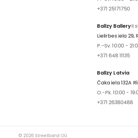
+371 25171750
Ballzy Ballery
II 
Lielirbes iela 29, 
P.–Sv. 10:00 - 21:
+371 648 11135
Ballzy Latvia
Čaka iela 132A Rī
O.-Pk. 10:00 - 19:
+371 26380488
©
2026
Streetband OÜ