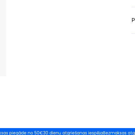
P
sas piegāde no 50€
30 dienu atgriešanas iespēja
Bezmaksas atg