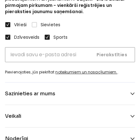
pirmajam pirkumam - vienkārši reģistrējies un
pieraksties jaunumu saņemšanai.
Vīrieši
Sievietes
Dzīvesveids
Sports
Pierakstīties
Pievienojoties, jūs piekrītat
noteikumiem un nosacījumiem.
.
Sazinieties ar mums
Veikali
Noderīgi