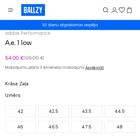
30 dienu atgriešanas iespēja
adidas Performance
A.e. 1 low
54.00 €
129.00 €
Maksājumu plāns 3 ikmēneša maksājumi
Aprēķināt
Krāsa: Zaļa
Izmērs:
42
42.5
43.5
44.5
46
46.5
47.5
48