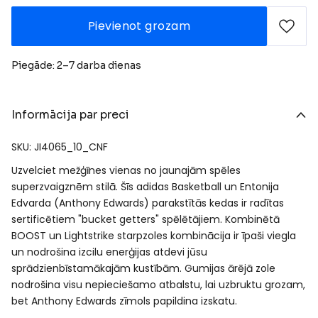
Pievienot grozam
Piegāde: 2–7 darba dienas
Informācija par preci
SKU: JI4065_10_CNF
Uzvelciet mežģīnes vienas no jaunajām spēles
superzvaigznēm stilā. Šīs adidas Basketball un Entonija
Edvarda (Anthony Edwards) parakstītās kedas ir radītas
sertificētiem "bucket getters" spēlētājiem. Kombinētā
BOOST un Lightstrike starpzoles kombinācija ir īpaši viegla
un nodrošina izcilu enerģijas atdevi jūsu
sprādzienbīstamākajām kustībām. Gumijas ārējā zole
nodrošina visu nepieciešamo atbalstu, lai uzbruktu grozam,
bet Anthony Edwards zīmols papildina izskatu.