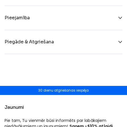
Pieejamība
Piegāde & Atgriešana
30 dienu atgriešanas iespēja
Jaunumi
Pie tam, Tu vienmēr būsi informēts par labākajiem
piedāvājumiem un jaunumiem!
Saņem -$10% atlaidi