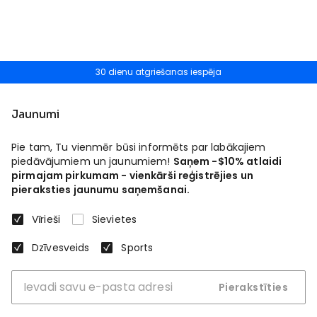
30 dienu atgriešanas iespēja
Jaunumi
Pie tam, Tu vienmēr būsi informēts par labākajiem
piedāvājumiem un jaunumiem!
Saņem -$10% atlaidi
pirmajam pirkumam - vienkārši reģistrējies un
pieraksties jaunumu saņemšanai.
Vīrieši
Sievietes
Dzīvesveids
Sports
Pierakstīties