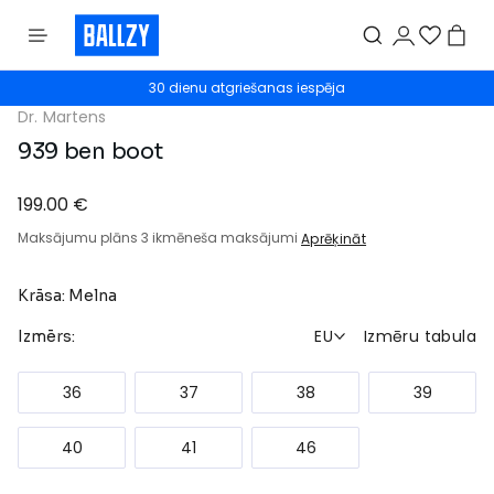
30 dienu atgriešanas iespēja
Dr. Martens
939 ben boot
199.00 €
Maksājumu plāns 3 ikmēneša maksājumi
Aprēķināt
Krāsa: Melna
EU
Izmēru tabula
Izmērs:
36
37
38
39
40
41
46