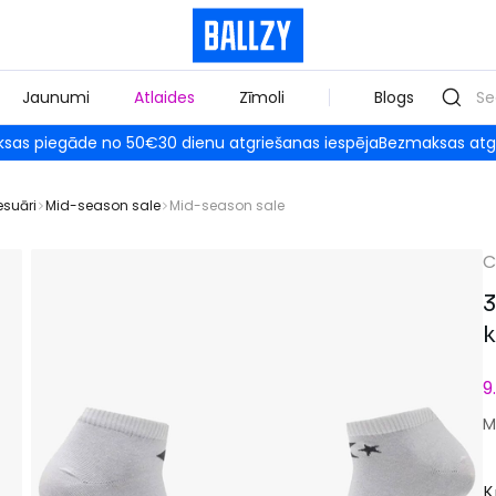
Jaunumi
Atlaides
Zīmoli
Blogs
sas piegāde no 50€
30 dienu atgriešanas iespēja
Bezmaksas atg
esuāri
Mid-season sale
Mid-season sale
C
3
k
9
M
K