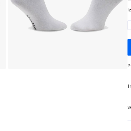
I
P
I
S