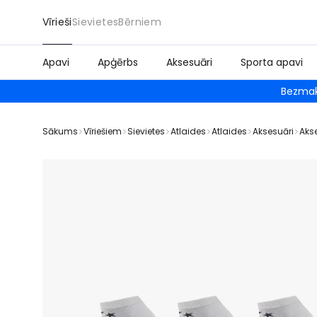
Vīrieši
Sievietes
Bērniem
Apavi
Apģērbs
Aksesuāri
Sporta apavi
Bezmak
Sākums
Vīriešiem
Sievietes
Atlaides
Atlaides
Aksesuāri
Aks