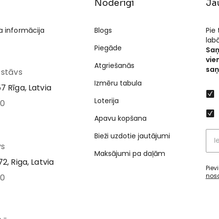
Noderīgi
Ja
a informācija
Blogs
Pie
lab
Piegāde
Saņ
vie
Atgriešanās
saņ
I stāvs
Izmēru tabula
7 Rīga, Latvia
Loterija
00
Apavu kopšana
Bieži uzdotie jautājumi
vs
Maksājumi pa daļām
2, Riga, Latvia
Piev
nos
00