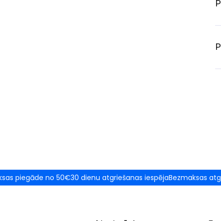
P
P
sas piegāde no 50€
30 dienu atgriešanas iespēja
Bezmaksas atg