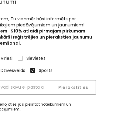
unumi
 tam, Tu vienmēr būsi informēts par
ākajiem piedāvājumiem un jaunumiem!
em -$10% atlaidi pirmajam pirkumam -
nkārši reģistrējies un pieraksties jaunumu
emšanai.
Vīrieši
Sievietes
Dzīvesveids
Sports
Pierakstīties
ienojoties, jūs piekrītat
noteikumiem un
acījumiem.
.