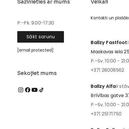
Sazinieties ar mums
Veikali
Kontakti un plašāk
P.-Pk. 9:00-17:30
Sākt sarunu
Ballzy Fastfoot
[email protected]
Maskavas iela 25
P.–Sv. 10:00 - 21:
+371 28008562
Sekojiet mums
Ballzy Alfa
II stā
Brīvības gatve 37
P.–Sv. 10:00 - 21:
+371 25171750