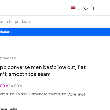
riešana
onverse
pp converse men basic low cut, flat
nit, smooth toe seam
.00 €
14.00 €
aksājumu plāns 3 ikmēneša maksājumi
Aprēķināt
rāsa: Balta