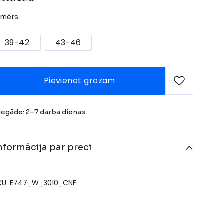
zmērs:
39-42
43-46
Pievienot grozam
iegāde: 2–7 darba dienas
nformācija par preci
KU: E747_W_3010_CNF