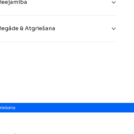
ieejamība
iegāde & Atgriešana
riešana