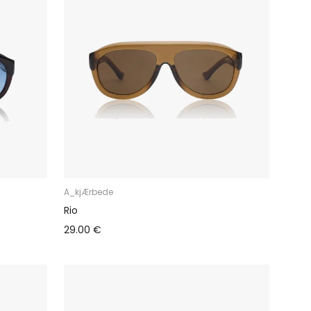
A_kjÆrbede
Rio
29.00 €