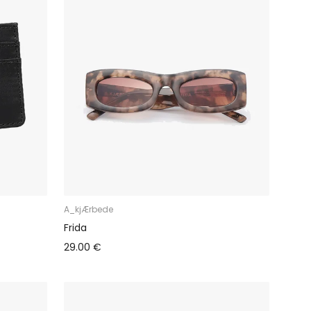
A_kjÆrbede
Frida
29.00 €