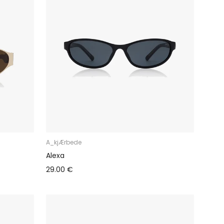
A_kjÆrbede
Alexa
29.00 €