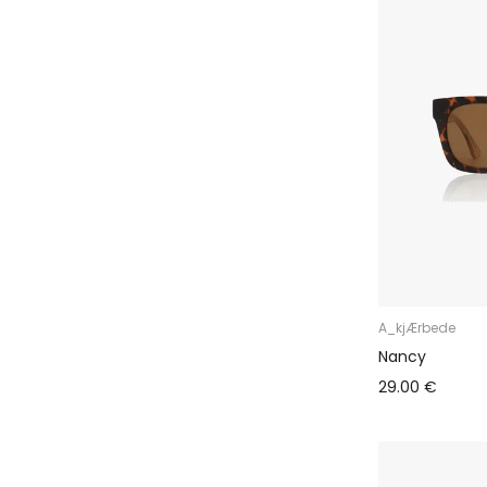
A_kjÆrbede
Nancy
29.00 €