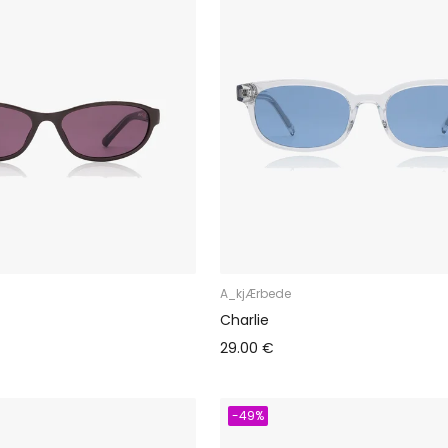
A_kjÆrbede
Charlie
29.00 €
-49%