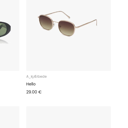
A_kjÆrbede
Hello
29.00 €