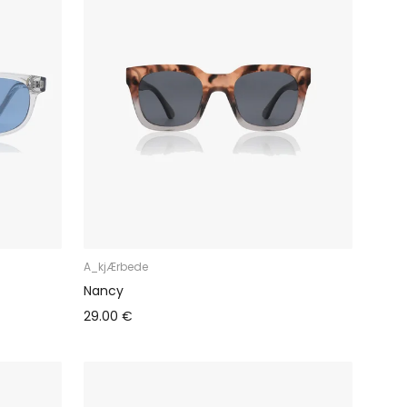
A_kjÆrbede
Nancy
29.00 €