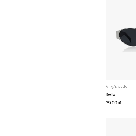
A_kjÆrbede
Bella
29.00 €