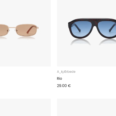
A_kjÆrbede
Rio
29.00 €