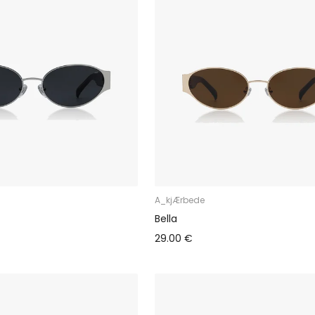
A_kjÆrbede
Bella
29.00 €