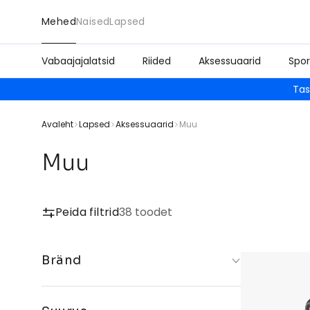
Mehed
Naised
Lapsed
Vabaajajalatsid
Riided
Aksessuaarid
Spor
Tas
Avaleht
Lapsed
Aksessuaarid
Muu
Muu
Peida filtrid
38 toodet
Bränd
A_kjÆrbede
Nike
Market
Jordan