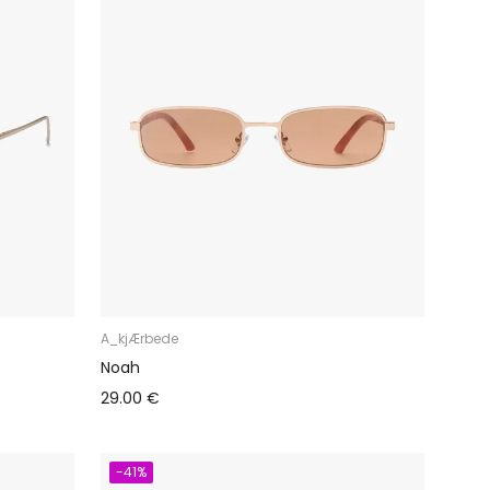
A_kjÆrbede
Noah
29.00 €
-41%