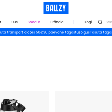
t
Uus
Soodus
Brändid
Blogi
uta transport alates 50€
30 päevane tagastusõigus
Tasuta taga