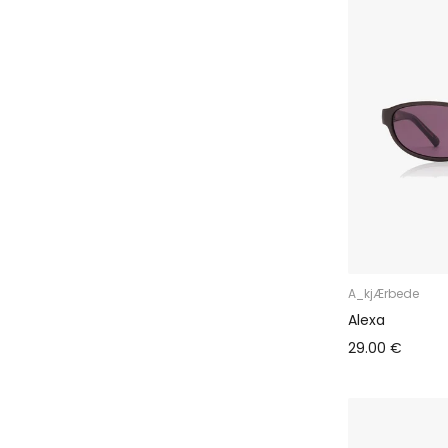
A_kjÆrbede
Alexa
29.00 €