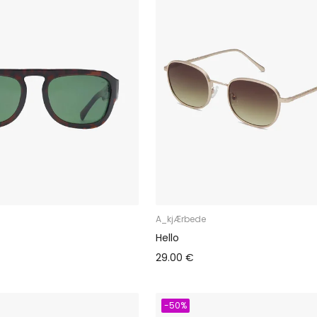
A_kjÆrbede
Hello
29.00 €
-50%