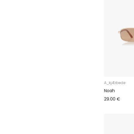
50%+
A_kjÆrbede
Noah
29.00 €