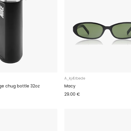
A_kjÆrbede
rge chug bottle 32oz
Macy
29.00 €