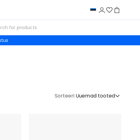
stus
Sorteeri
Uuemad tooted