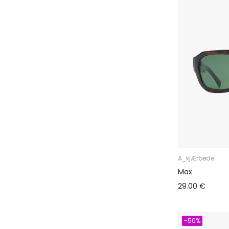
A_kjÆrbede
Max
29.00 €
-50%