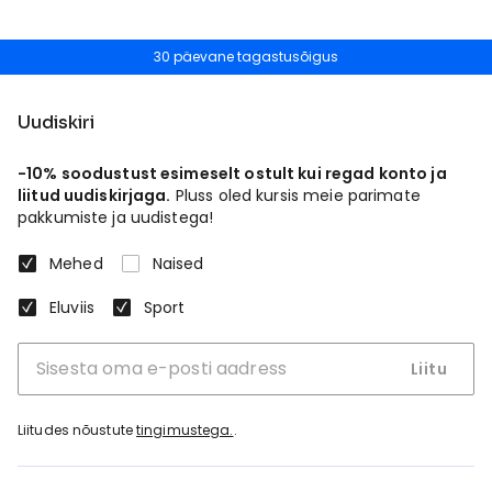
30 päevane tagastusõigus
Uudiskiri
-10% soodustust esimeselt ostult kui regad konto ja
liitud uudiskirjaga.
Pluss oled kursis meie parimate
pakkumiste ja uudistega!
Mehed
Naised
Eluviis
Sport
Liitu
Liitudes nõustute
tingimustega.
.