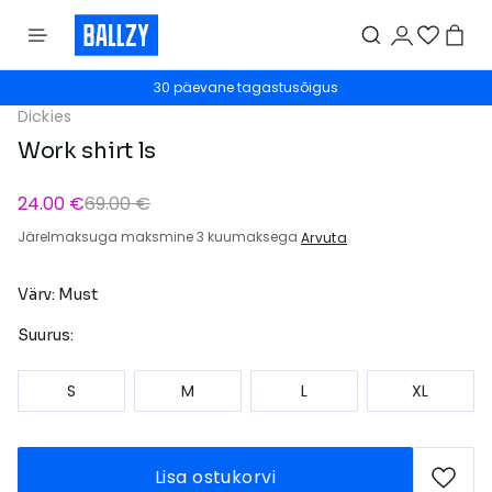
30 päevane tagastusõigus
Dickies
Work shirt ls
24.00 €
69.00 €
Järelmaksuga maksmine 3 kuumaksega
Arvuta
Värv: Must
Suurus:
S
M
L
XL
Lisa ostukorvi