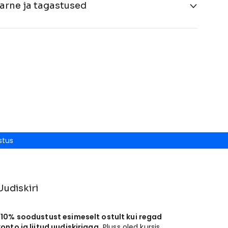
arne ja tagastused
stus
Uudiskiri
-10% soodustust esimeselt ostult kui regad
konto ja liitud uudiskirjaga.
Pluss oled kursis