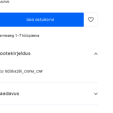
uurus:
Lisa ostukorvi
arneaeg: 1–7 tööpäeva
ootekirjeldus
KU: 60364291_OSFM_CNF
aadavus