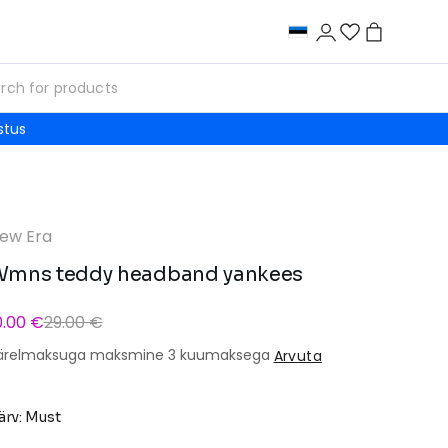
stus
ew Era
mns teddy headband yankees
0.00 €
29.00 €
ärelmaksuga maksmine 3 kuumaksega
Arvuta
ärv: Must