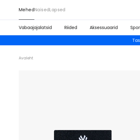
Mehed
Naised
Lapsed
Vabaajajalatsid
Riided
Aksessuaarid
Spor
Tas
Avaleht