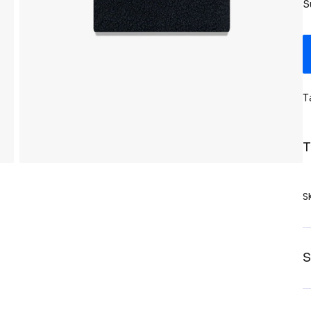
S
T
T
S
S