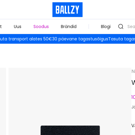
t
Uus
Soodus
Brändid
Blogi
uta transport alates 50€
30 päevane tagastusõigus
Tasuta taga
N
W
1
J
V