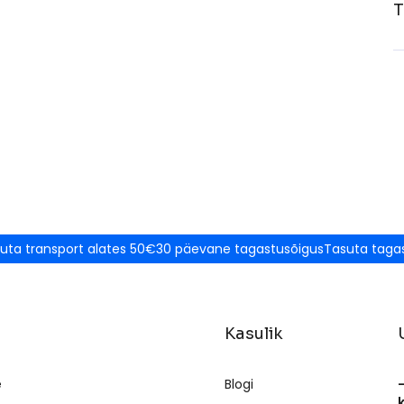
T
uta transport alates 50€
30 päevane tagastusõigus
Tasuta taga
Kasulik
e
Blogi