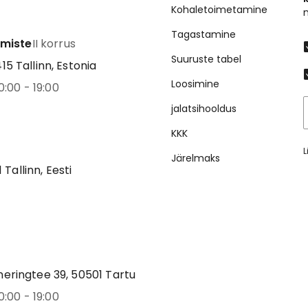
Kohaletoimetamine
Tagastamine
emiste
II korrus
Suuruste tabel
5 Tallinn, Estonia
Loosimine
0:00 - 19:00
jalatsihooldus
KKK
L
Järelmaks
1 Tallinn, Eesti
eringtee 39, 50501 Tartu
0:00 - 19:00