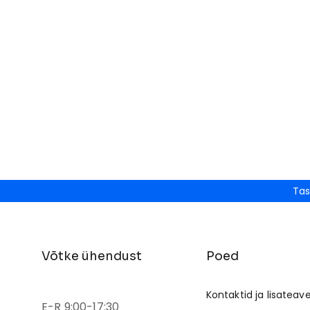
Tas
Võtke ühendust
Poed
Kontaktid ja lisateav
E-R 9:00-17:30