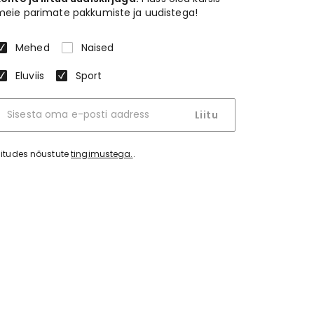
meie parimate pakkumiste ja uudistega!
Mehed
Naised
Eluviis
Sport
Liitu
iitudes nõustute
tingimustega.
.