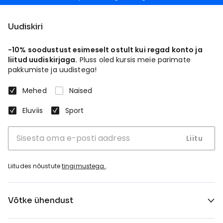
Uudiskiri
-10% soodustust esimeselt ostult kui regad konto ja
liitud uudiskirjaga.
Pluss oled kursis meie parimate
pakkumiste ja uudistega!
Mehed
Naised
Eluviis
Sport
Liitu
Liitudes nõustute
tingimustega.
.
Võtke ühendust