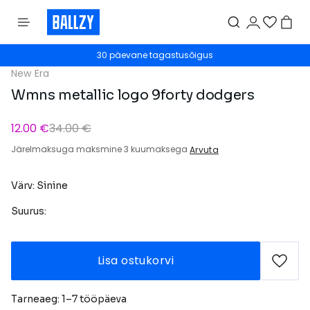
30 päevane tagastusõigus
New Era
Wmns metallic logo 9forty dodgers
12.00 €
34.00 €
Järelmaksuga maksmine 3 kuumaksega
Arvuta
Värv: Sinine
Suurus:
Lisa ostukorvi
Tarneaeg: 1–7 tööpäeva