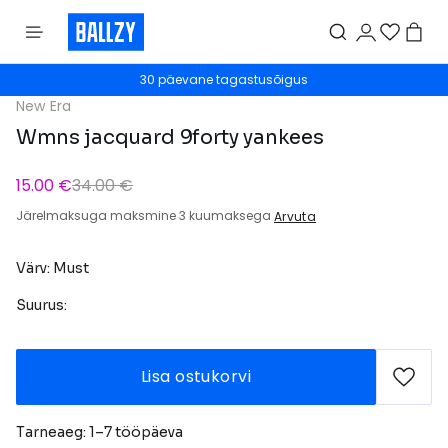
30 päevane tagastusõigus
New Era
Wmns jacquard 9forty yankees
15.00 €
34.00 €
Järelmaksuga maksmine 3 kuumaksega
Arvuta
Värv: Must
Suurus:
Lisa ostukorvi
Tarneaeg: 1–7 tööpäeva