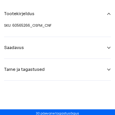
Tootekirjeldus
SKU: 60565266_OSFM_CNF
Saadavus
Tarne ja tagastused
30 päevane tagastusõigus