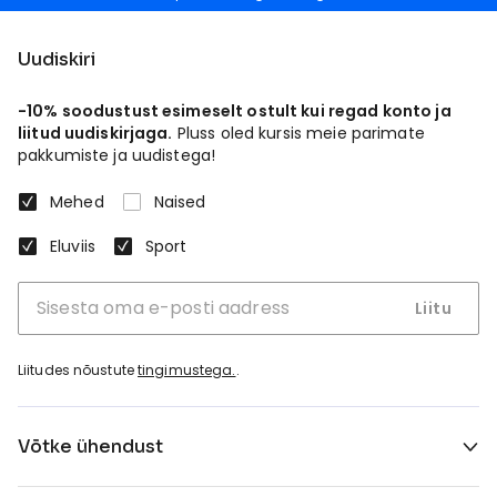
Uudiskiri
-10% soodustust esimeselt ostult kui regad konto ja
liitud uudiskirjaga.
Pluss oled kursis meie parimate
pakkumiste ja uudistega!
Mehed
Naised
Eluviis
Sport
Liitu
Liitudes nõustute
tingimustega.
.
Võtke ühendust