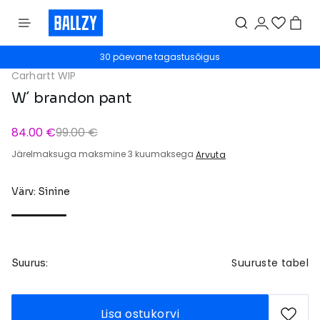
30 päevane tagastusõigus
Carhartt WIP
W´ brandon pant
84.00 €
99.00 €
Järelmaksuga maksmine 3 kuumaksega
Arvuta
Värv: Sinine
Suuruste tabel
Suurus:
Lisa ostukorvi