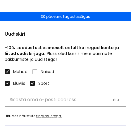
30 päevane tagastusõigus
Uudiskiri
-10% soodustust esimeselt ostult kui regad konto ja
liitud uudiskirjaga.
Pluss oled kursis meie parimate
pakkumiste ja uudistega!
Mehed
Naised
Eluviis
Sport
Liitu
Liitudes nõustute
tingimustega.
.