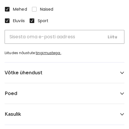
Mehed
Naised
Eluviis
Sport
Liitu
Liitudes nõustute
tingimustega.
.
Võtke ühendust
Poed
Kasulik