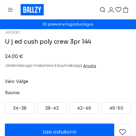
30 päevane tagastusõigus
Jordan
U j ed cush poly crew 3pr 144
24.00 €
Järelmaksuga maksmine 3 kuumaksega
Arvuta
Värv: Valge
Suurus:
34-38
38-42
42-46
46-50
Lisa ostukorvi