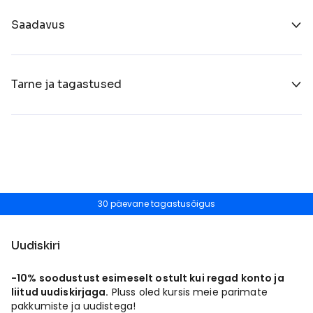
Saadavus
Tarne ja tagastused
30 päevane tagastusõigus
Uudiskiri
-10% soodustust esimeselt ostult kui regad konto ja
liitud uudiskirjaga.
Pluss oled kursis meie parimate
pakkumiste ja uudistega!