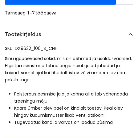
Tarneaeg: 1–7 tööpäeva
Tootekirjeldus
SKU: DX9632_100_S_CNF
Sinu igapäevased sokid, mis on pehmed ja usaldusväärsed.
Higistamisvastane tehnoloogia hoiab jalad jahedad ja
kuivad, samal ajal kui tihedalt istuv võlvi ümber olev riba
pakub tuge.
Polsterdus eesmise jala ja kanna all aitab vähendada
treeningu mõju.
Kaare ümber olev pael on kindlalt toetav. Peal olev
hingav kudumismuster lisab ventilatsiooni.
Tugevdatud kand ja varvas on loodud püsima.