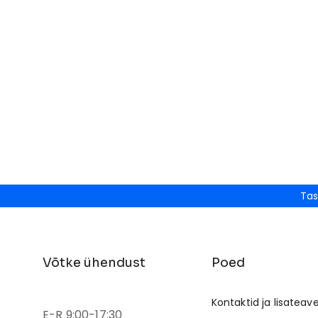
Tas
Võtke ühendust
Poed
Kontaktid ja lisateav
E-R 9:00-17:30