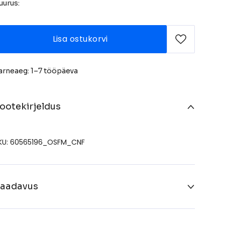
uurus:
Lisa ostukorvi
arneaeg: 1–7 tööpäeva
ootekirjeldus
KU: 60565196_OSFM_CNF
aadavus