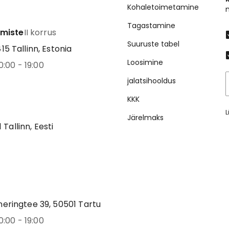
Kohaletoimetamine
Tagastamine
emiste
II korrus
Suuruste tabel
5 Tallinn, Estonia
Loosimine
0:00 - 19:00
jalatsihooldus
KKK
L
Järelmaks
1 Tallinn, Eesti
eringtee 39, 50501 Tartu
0:00 - 19:00