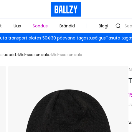
t
Uus
Soodus
Brändid
Blogi
uta transport alates 50€
30 päevane tagastusõigus
Tasuta taga
ssuaarid
Mid-season sale
Mid-season sale
N
T
1
J
V