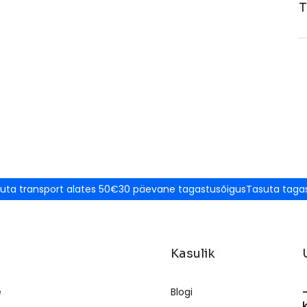
T
uta transport alates 50€
30 päevane tagastusõigus
Tasuta taga
Kasulik
e
Blogi