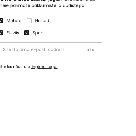
meie parimate pakkumiste ja uudistega!
Mehed
Naised
Eluviis
Sport
Liitu
iitudes nõustute
tingimustega.
.