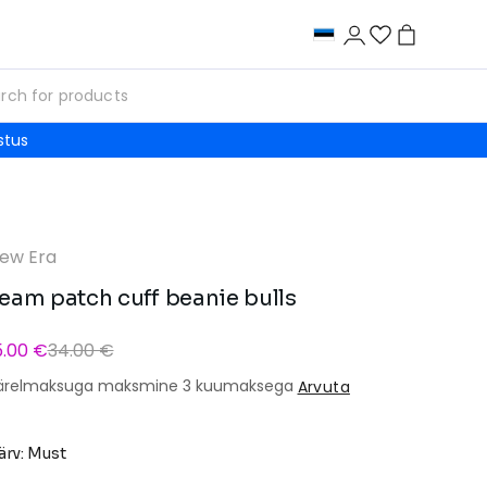
stus
ew Era
eam patch cuff beanie bulls
5.00 €
34.00 €
ärelmaksuga maksmine 3 kuumaksega
Arvuta
ärv: Must