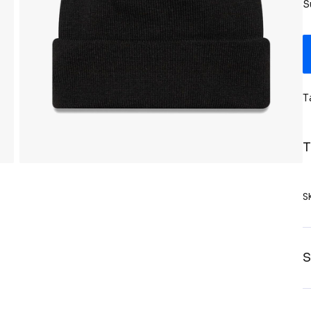
S
T
T
S
S