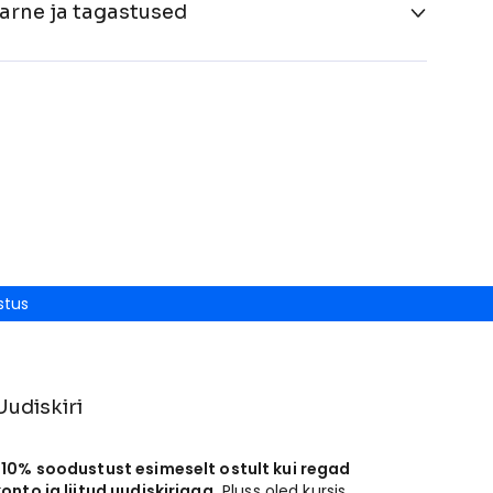
arne ja tagastused
stus
Uudiskiri
-10% soodustust esimeselt ostult kui regad
konto ja liitud uudiskirjaga.
Pluss oled kursis