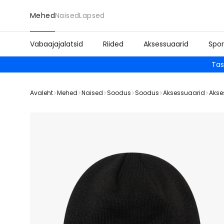
Mehed
Naised
Lapsed
Vabaajajalatsid
Riided
Aksessuaarid
Spor
Tas
Avaleht
Mehed
Naised
Soodus
Soodus
Aksessuaarid
Akse