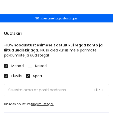
30 päevane tagastusõigus
Uudiskiri
-10% soodustust esimeselt ostult kui regad konto ja
liitud uudiskirjaga.
Pluss oled kursis meie parimate
pakkumiste ja uudistega!
Mehed
Naised
Eluviis
Sport
Liitu
Liitudes nõustute
tingimustega.
.