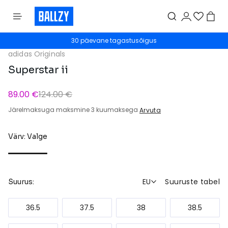
30 päevane tagastusõigus
adidas Originals
Superstar ii
89.00 €
124.00 €
Järelmaksuga maksmine 3 kuumaksega
Arvuta
Värv: Valge
EU
Suuruste tabel
Suurus:
36.5
37.5
38
38.5