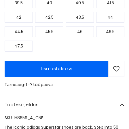
39.5
40
40.5
41.5
42
42.5
43.5
44
44.5
45.5
46
46.5
47.5
Lisa ostukorvi
Tarneaeg: 1–7 tööpäeva
Tootekirjeldus
SKU: IH8659_4_CNF
The iconic adidas Superstar shoes are back. Step into 50