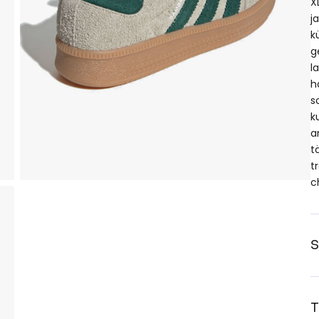
X
j
k
g
l
h
s
k
a
t
t
c
S
T