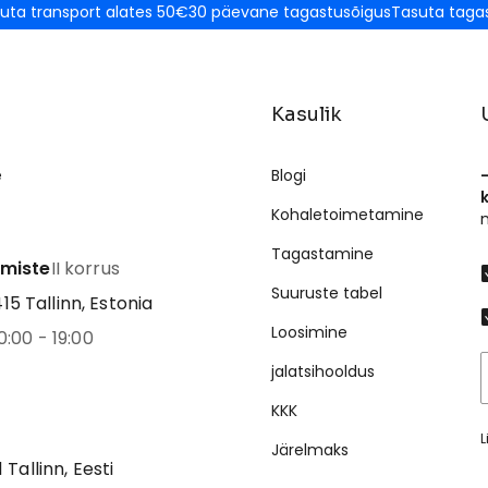
uta transport alates 50€
30 päevane tagastusõigus
Tasuta taga
Kasulik
e
Blogi
Kohaletoimetamine
Tagastamine
emiste
II korrus
Suuruste tabel
5 Tallinn, Estonia
Loosimine
0:00 - 19:00
jalatsihooldus
KKK
L
Järelmaks
1 Tallinn, Eesti