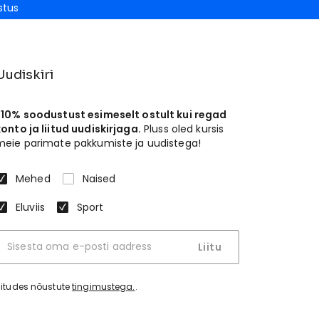
stus
Uudiskiri
-10% soodustust esimeselt ostult kui regad
konto ja liitud uudiskirjaga.
Pluss oled kursis
meie parimate pakkumiste ja uudistega!
Mehed
Naised
Eluviis
Sport
Liitu
iitudes nõustute
tingimustega.
.