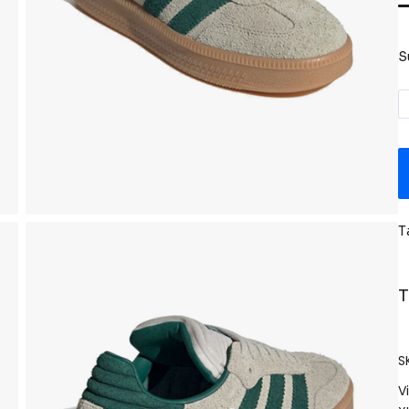
S
T
T
S
V