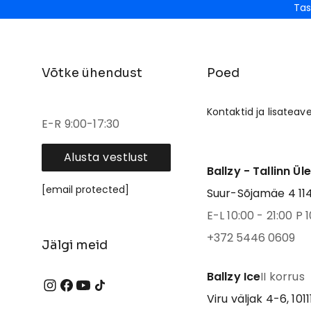
Tas
Võtke ühendust
Poed
Kontaktid ja lisateav
E-R 9:00-17:30
Alusta vestlust
Ballzy - Tallinn Ül
[email protected]
Suur-Sõjamäe 4 1141
E-L 10:00 - 21:00 P 1
+372 5446 0609
Jälgi meid
Ballzy Ice
II korrus
Viru väljak 4-6, 1011