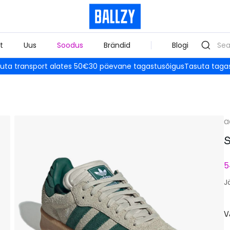
t
Uus
Soodus
Brändid
Blogi
uta transport alates 50€
30 päevane tagastusõigus
Tasuta taga
a
S
5
J
V