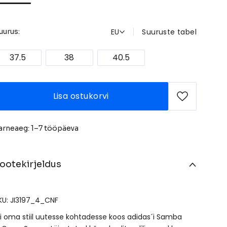
EU
Suuruste tabel
uurus:
37.5
38
40.5
Lisa ostukorvi
arneaeg: 1–7 tööpäeva
ootekirjeldus
KU: JI3197_4_CNF
ii oma stiil uutesse kohtadesse koos adidas´i Samba