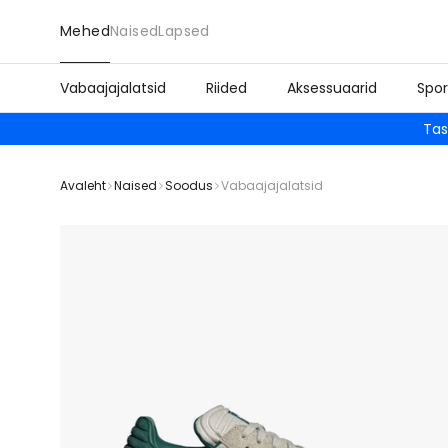
Mehed
Naised
Lapsed
Vabaajajalatsid
Riided
Aksessuaarid
Spor
Tas
Avaleht
Naised
Soodus
Vabaajajalatsid