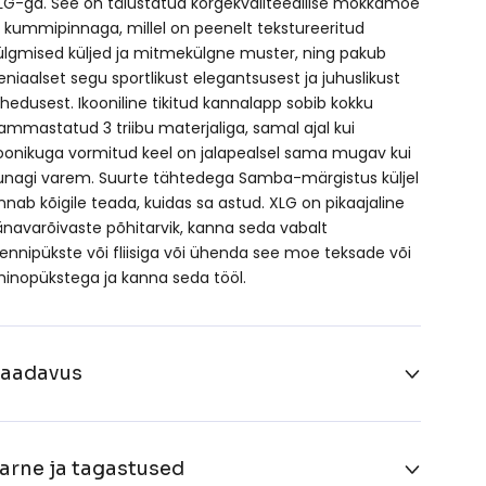
LG-ga. See on täiustatud kõrgekvaliteedilise mokkamoe
a kummipinnaga, millel on peenelt tekstureeritud
ülgmised küljed ja mitmekülgne muster, ning pakub
eniaalset segu sportlikust elegantsusest ja juhuslikust
ahedusest. Ikooniline tikitud kannalapp sobib kokku
ammastatud 3 triibu materjaliga, samal ajal kui
oonikuga vormitud keel on jalapealsel sama mugav kui
unagi varem. Suurte tähtedega Samba-märgistus küljel
nnab kõigile teada, kuidas sa astud. XLG on pikaajaline
änavarõivaste põhitarvik, kanna seda vabalt
rennipükste või fliisiga või ühenda see moe teksade või
hinopükstega ja kanna seda tööl.
aadavus
arne ja tagastused