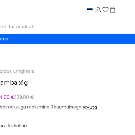
stus
didas Originals
amba xlg
4.00 €
129.00 €
ärelmaksuga maksmine 3 kuumaksega
Arvuta
ärv: Roheline