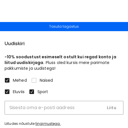
Tasuta tagastus
Uudiskiri
-10% soodustust esimeselt ostult kui regad konto ja
liitud uudiskirjaga.
Pluss oled kursis meie parimate
pakkumiste ja uudistega!
Mehed
Naised
Eluviis
Sport
Liitu
Liitudes nõustute
tingimustega.
.