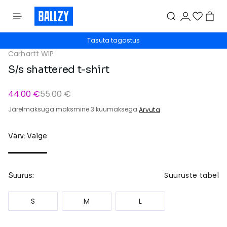
Tasuta tagastus
Carhartt WIP
S/s shattered t-shirt
44.00 €
55.00 €
Järelmaksuga maksmine 3 kuumaksega
Arvuta
Värv: Valge
Suuruste tabel
Suurus:
S
M
L