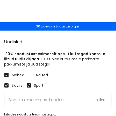
30 päevane tagastusõigus
Uudiskiri
-10% soodustust esimeselt ostult kui regad konto ja
liitud uudiskirjaga.
Pluss oled kursis meie parimate
pakkumiste ja uudistega!
Mehed
Naised
Eluviis
Sport
Liitu
Liitudes nõustute
tingimustega.
.