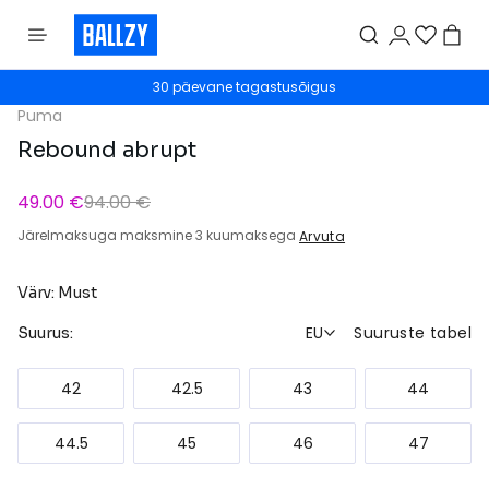
30 päevane tagastusõigus
Puma
Rebound abrupt
49.00 €
94.00 €
Järelmaksuga maksmine 3 kuumaksega
Arvuta
Värv: Must
EU
Suuruste tabel
Suurus:
42
42.5
43
44
44.5
45
46
47