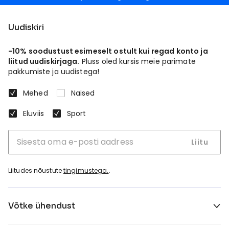
Uudiskiri
-10% soodustust esimeselt ostult kui regad konto ja
liitud uudiskirjaga.
Pluss oled kursis meie parimate
pakkumiste ja uudistega!
Mehed
Naised
Eluviis
Sport
Liitu
Liitudes nõustute
tingimustega.
.
Võtke ühendust