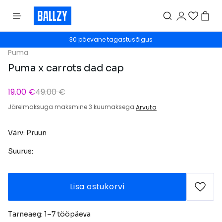
30 päevane tagastusõigus
Puma
Puma x carrots dad cap
19.00 €
49.00 €
Järelmaksuga maksmine 3 kuumaksega
Arvuta
Värv: Pruun
Suurus:
Lisa ostukorvi
Tarneaeg: 1–7 tööpäeva