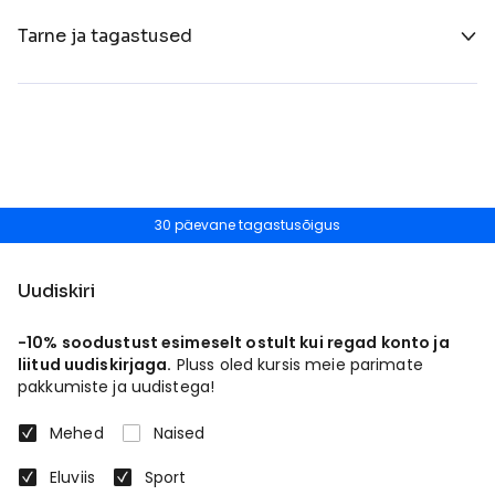
Tarne ja tagastused
30 päevane tagastusõigus
Uudiskiri
-10% soodustust esimeselt ostult kui regad konto ja
liitud uudiskirjaga.
Pluss oled kursis meie parimate
pakkumiste ja uudistega!
Mehed
Naised
Eluviis
Sport