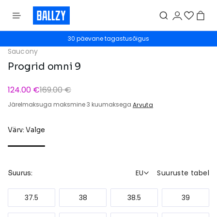
30 päevane tagastusõigus
Saucony
Progrid omni 9
124.00 €
169.00 €
Järelmaksuga maksmine 3 kuumaksega
Arvuta
Värv: Valge
EU
Suuruste tabel
Suurus:
37.5
38
38.5
39