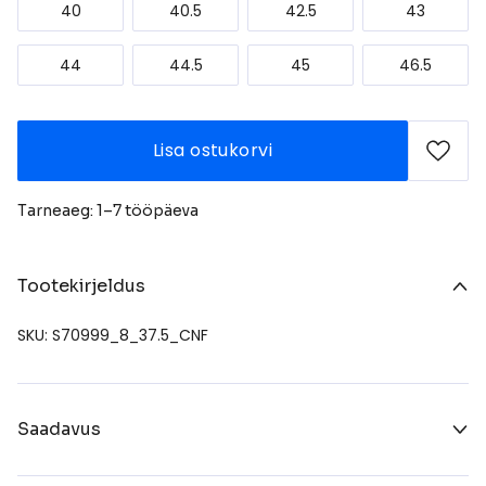
40
40.5
42.5
43
44
44.5
45
46.5
Lisa ostukorvi
Tarneaeg: 1–7 tööpäeva
Tootekirjeldus
SKU: S70999_8_37.5_CNF
Saadavus