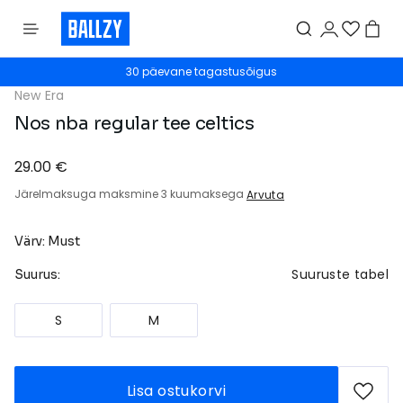
30 päevane tagastusõigus
New Era
Nos nba regular tee celtics
29.00 €
Järelmaksuga maksmine 3 kuumaksega
Arvuta
Värv: Must
Suuruste tabel
Suurus:
S
M
Lisa ostukorvi