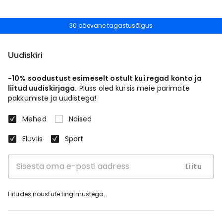
30 päevane tagastusõigus
Uudiskiri
-10% soodustust esimeselt ostult kui regad konto ja
liitud uudiskirjaga.
Pluss oled kursis meie parimate
pakkumiste ja uudistega!
Mehed
Naised
Eluviis
Sport
Liitu
Liitudes nõustute
tingimustega.
.