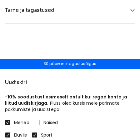
Tarne ja tagastused
30 päevane tagastusõigus
Uudiskiri
-10% soodustust esimeselt ostult kui regad konto ja
liitud uudiskirjaga.
Pluss oled kursis meie parimate
pakkumiste ja uudistega!
Mehed
Naised
Eluviis
Sport