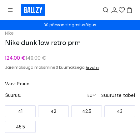
30 päevane tagastusõigus
Nike
Nike dunk low retro prm
124.00 €
149.00 €
Järelmaksuga maksmine 3 kuumaksega
Arvuta
Värv: Pruun
EU
Suuruste tabel
Suurus:
41
42
42.5
43
45.5