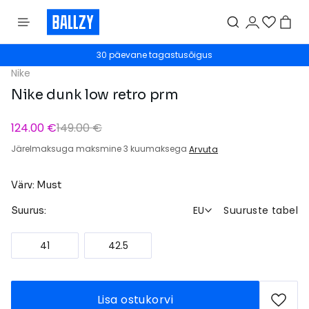
30 päevane tagastusõigus
Nike
Nike dunk low retro prm
124.00 €
149.00 €
Järelmaksuga maksmine 3 kuumaksega
Arvuta
Värv: Must
EU
Suuruste tabel
Suurus:
41
42.5
Lisa ostukorvi