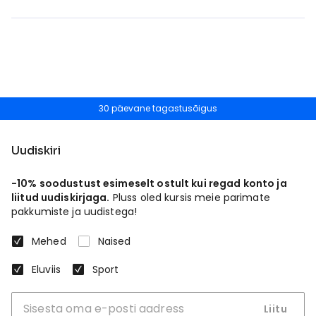
30 päevane tagastusõigus
Uudiskiri
-10% soodustust esimeselt ostult kui regad konto ja
liitud uudiskirjaga.
Pluss oled kursis meie parimate
pakkumiste ja uudistega!
Mehed
Naised
Eluviis
Sport
Liitu