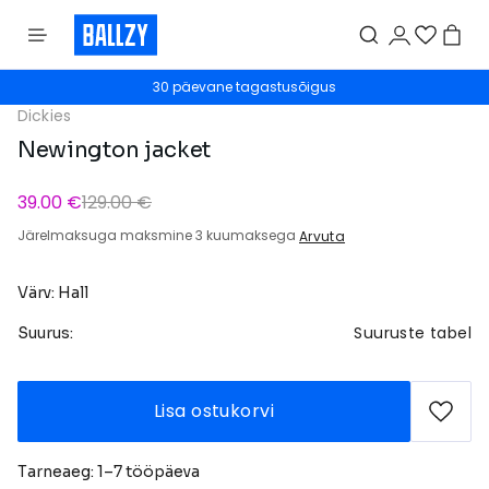
30 päevane tagastusõigus
Dickies
Newington jacket
39.00 €
129.00 €
Järelmaksuga maksmine 3 kuumaksega
Arvuta
Värv: Hall
Suuruste tabel
Suurus:
Lisa ostukorvi
Tarneaeg: 1–7 tööpäeva