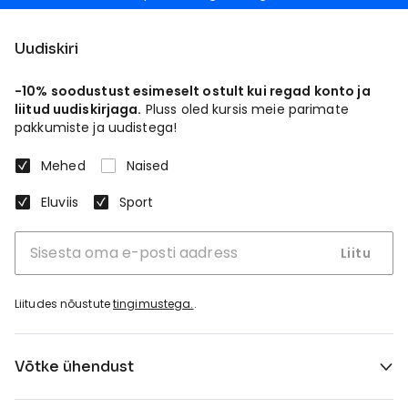
Uudiskiri
-10% soodustust esimeselt ostult kui regad konto ja
liitud uudiskirjaga.
Pluss oled kursis meie parimate
pakkumiste ja uudistega!
Mehed
Naised
Eluviis
Sport
Liitu
Liitudes nõustute
tingimustega.
.
Võtke ühendust