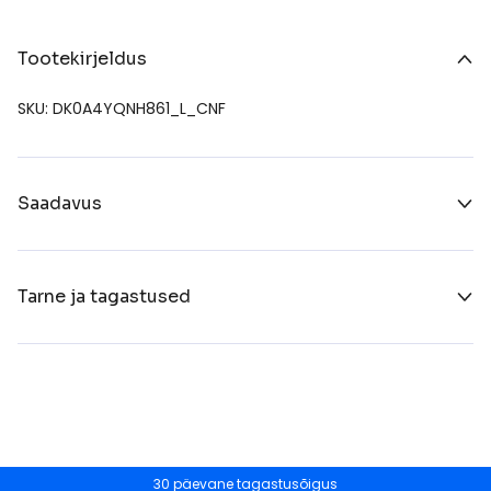
Tootekirjeldus
SKU: DK0A4YQNH861_L_CNF
Saadavus
Tarne ja tagastused
30 päevane tagastusõigus