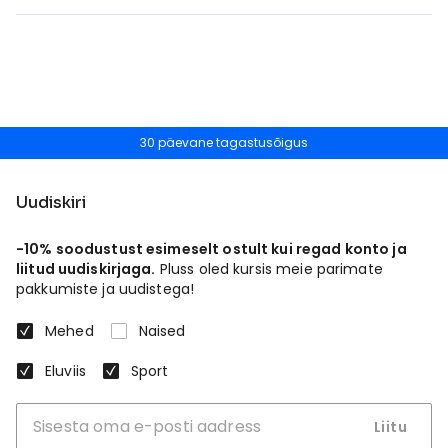
30 päevane tagastusõigus
Uudiskiri
-10% soodustust esimeselt ostult kui regad konto ja
liitud uudiskirjaga.
Pluss oled kursis meie parimate
pakkumiste ja uudistega!
Mehed
Naised
Eluviis
Sport
Liitu