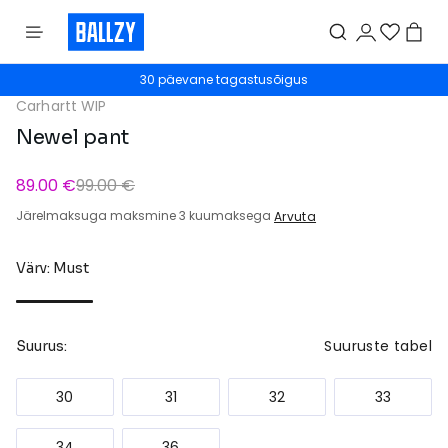
30 päevane tagastusõigus
Carhartt WIP
Newel pant
89.00 €
99.00 €
Järelmaksuga maksmine 3 kuumaksega
Arvuta
Värv: Must
Suuruste tabel
Suurus:
30
31
32
33
34
36