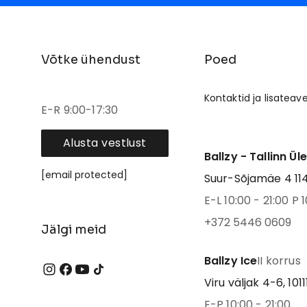
Võtke ühendust
Poed
Kontaktid ja lisateav
E-R 9:00-17:30
Alusta vestlust
Ballzy - Tallinn Ül
[email protected]
Suur-Sõjamäe 4 1141
E-L 10:00 - 21:00 P 1
+372 5446 0609
Jälgi meid
Ballzy Ice
II korrus
Viru väljak 4-6, 1011
E-P 10:00 - 21:00