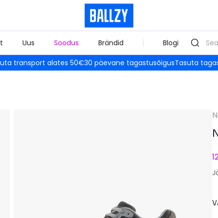
t
Uus
Soodus
Brändid
Blogi
uta transport alates 50€
30 päevane tagastusõigus
Tasuta taga
N
N
1
J
V