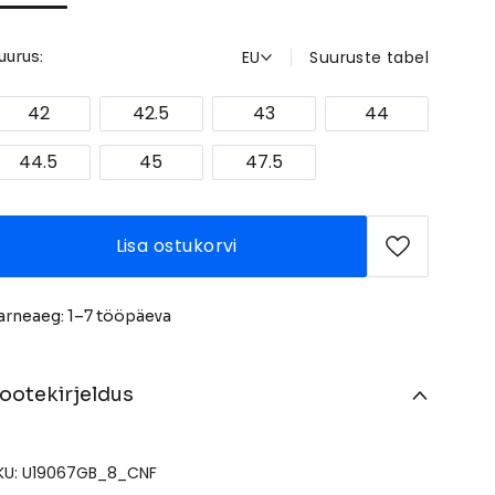
EU
Suuruste tabel
uurus:
42
42.5
43
44
44.5
45
47.5
Lisa ostukorvi
arneaeg: 1–7 tööpäeva
ootekirjeldus
KU: U19067GB_8_CNF