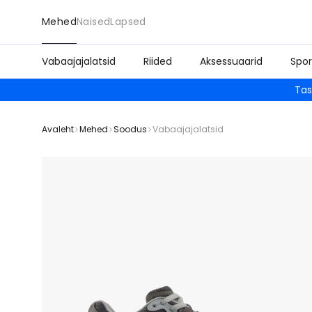
Mehed
Naised
Lapsed
Vabaajajalatsid
Riided
Aksessuaarid
Spor
Tas
Avaleht
Mehed
Soodus
Vabaajajalatsid