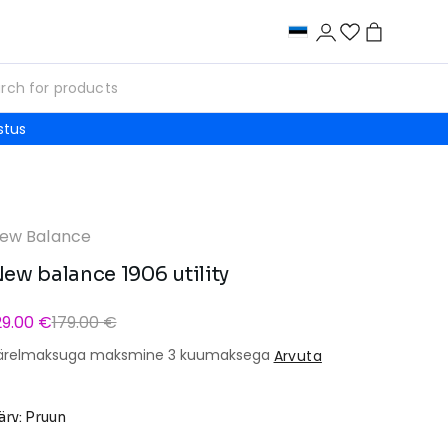
stus
ew Balance
ew balance 1906 utility
29.00 €
179.00 €
ärelmaksuga maksmine 3 kuumaksega
Arvuta
ärv: Pruun