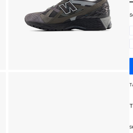
S
T
T
S