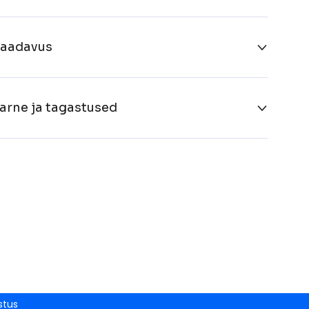
aadavus
arne ja tagastused
stus