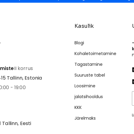
Kasulik
e
Blogi
Kohaletoimetamine
Tagastamine
emiste
II korrus
Suuruste tabel
5 Tallinn, Estonia
Loosimine
0:00 - 19:00
jalatsihooldus
KKK
L
Järelmaks
1 Tallinn, Eesti