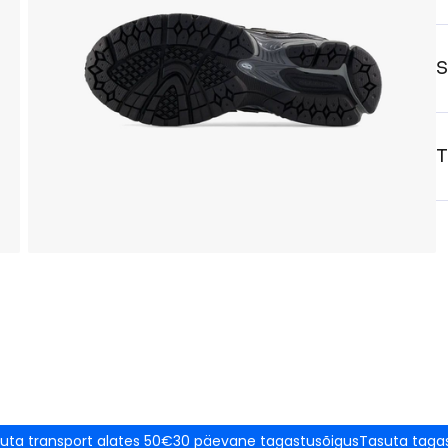
S
T
uta transport alates 50€
30 päevane tagastusõigus
Tasuta taga