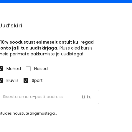
Uudiskiri
-10% soodustust esimeselt ostult kui regad
konto ja liitud uudiskirjaga.
Pluss oled kursis
meie parimate pakkumiste ja uudistega!
Mehed
Naised
Eluviis
Sport
Liitu
iitudes nõustute
tingimustega.
.