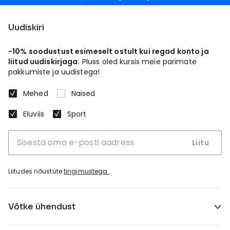
Uudiskiri
-10% soodustust esimeselt ostult kui regad konto ja
liitud uudiskirjaga.
Pluss oled kursis meie parimate
pakkumiste ja uudistega!
Mehed
Naised
Eluviis
Sport
Liitu
Liitudes nõustute
tingimustega.
.
Võtke ühendust