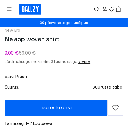
30 päevane tagastusõigus
New Era
Ne aop woven shirt
9.00 €
59.00 €
Järelmaksuga maksmine 3 kuumaksega
Arvuta
Värv: Pruun
Suuruste tabel
Suurus:
Lisa ostukorvi
Tarneaeg: 1–7 tööpäeva