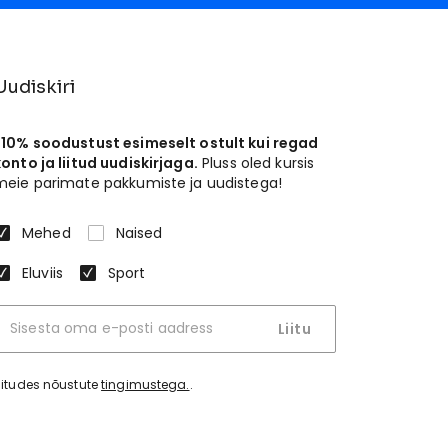
Uudiskiri
-10% soodustust esimeselt ostult kui regad
konto ja liitud uudiskirjaga.
Pluss oled kursis
meie parimate pakkumiste ja uudistega!
Mehed
Naised
Eluviis
Sport
Liitu
iitudes nõustute
tingimustega.
.