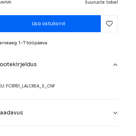
Suuruste tabel
uurus:
Lisa ostukorvi
arneaeg: 1–7 tööpäeva
ootekirjeldus
KU: FC8161_LALCREA_S_CNF
aadavus