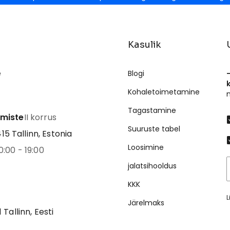
Kasulik
e
Blogi
Kohaletoimetamine
Tagastamine
emiste
II korrus
Suuruste tabel
5 Tallinn, Estonia
Loosimine
0:00 - 19:00
jalatsihooldus
KKK
L
Järelmaks
1 Tallinn, Eesti