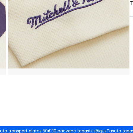
T
uta transport alates 50€
30 päevane tagastusõigus
Tasuta taga