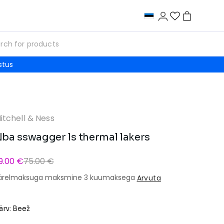
stus
itchell & Ness
ba sswagger ls thermal lakers
9.00 €
75.00 €
ärelmaksuga maksmine 3 kuumaksega
Arvuta
ärv: Beež