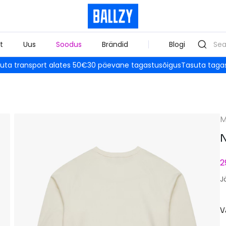
t
Uus
Soodus
Brändid
Blogi
uta transport alates 50€
30 päevane tagastusõigus
Tasuta taga
M
N
2
J
V