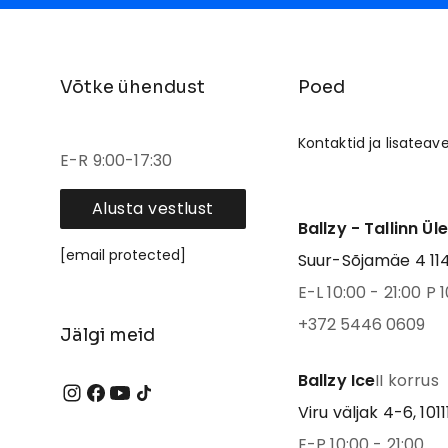
Võtke ühendust
Poed
Kontaktid ja lisateav
E-R 9:00-17:30
Alusta vestlust
Ballzy - Tallinn Ül
[email protected]
Suur-Sõjamäe 4 1141
E-L 10:00 - 21:00 P 1
+372 5446 0609
Jälgi meid
Ballzy Ice
II korrus
Viru väljak 4-6, 1011
E-P 10:00 - 21:00