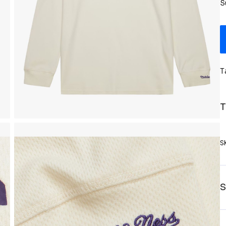
S
T
T
S
S