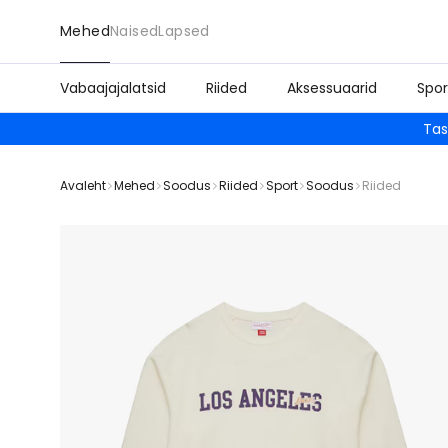
Mehed
Naised
Lapsed
Vabaajajalatsid
Riided
Aksessuaarid
Spor
Tas
Avaleht
Mehed
Soodus
Riided
Sport
Soodus
Riided