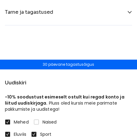
Tarne ja tagastused
30 päevane tagastusõigus
Uudiskiri
-10% soodustust esimeselt ostult kui regad konto ja
liitud uudiskirjaga.
Pluss oled kursis meie parimate
pakkumiste ja uudistega!
Mehed
Naised
Eluviis
Sport