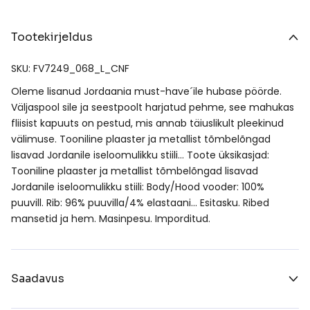
Tootekirjeldus
SKU: FV7249_068_L_CNF
Oleme lisanud Jordaania must-have´ile hubase pöörde.
Väljaspool sile ja seestpoolt harjatud pehme, see mahukas
fliisist kapuuts on pestud, mis annab täiuslikult pleekinud
välimuse. Tooniline plaaster ja metallist tõmbelõngad
lisavad Jordanile iseloomulikku stiili… Toote üksikasjad:
Tooniline plaaster ja metallist tõmbelõngad lisavad
Jordanile iseloomulikku stiili: Body/Hood vooder: 100%
puuvill. Rib: 96% puuvilla/4% elastaani… Esitasku. Ribed
mansetid ja hem. Masinpesu. Imporditud.
Saadavus