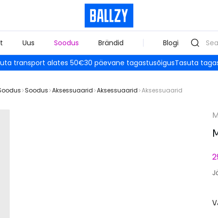
t
Uus
Soodus
Brändid
Blogi
uta transport alates 50€
30 päevane tagastusõigus
Tasuta taga
Soodus
Soodus
Aksessuaarid
Aksessuaarid
Aksessuaarid
M
M
2
J
V