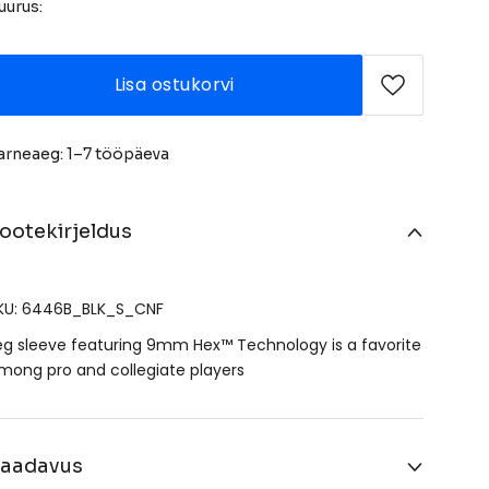
uurus:
Lisa ostukorvi
arneaeg: 1–7 tööpäeva
ootekirjeldus
KU: 6446B_BLK_S_CNF
eg sleeve featuring 9mm Hex™ Technology is a favorite
mong pro and collegiate players
aadavus