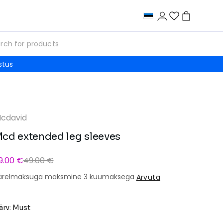
stus
cdavid
cd extended leg sleeves
9.00 €
49.00 €
ärelmaksuga maksmine 3 kuumaksega
Arvuta
ärv: Must