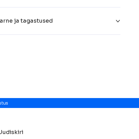
arne ja tagastused
stus
Uudiskiri