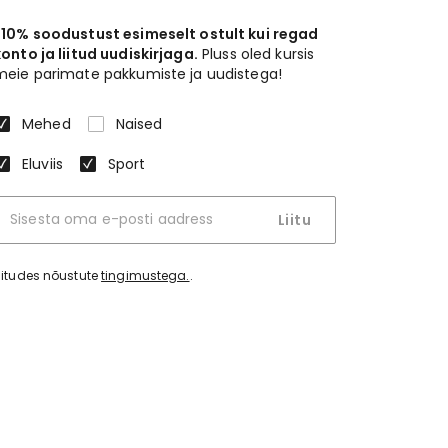
-10% soodustust esimeselt ostult kui regad
konto ja liitud uudiskirjaga.
Pluss oled kursis
meie parimate pakkumiste ja uudistega!
Mehed
Naised
Eluviis
Sport
Liitu
iitudes nõustute
tingimustega.
.