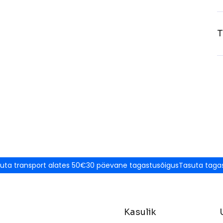
T
uta transport alates 50€
30 päevane tagastusõigus
Tasuta taga
Kasulik