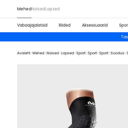
Mehed
Naised
Lapsed
Vabaajajalatsid
Riided
Aksessuaarid
Spor
Tas
Avaleht
Mehed
Naised
Lapsed
Sport
Sport
Sport
Soodus