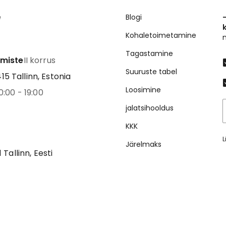
e
Blogi
Kohaletoimetamine
Tagastamine
emiste
II korrus
Suuruste tabel
5 Tallinn, Estonia
Loosimine
0:00 - 19:00
jalatsihooldus
KKK
L
Järelmaks
1 Tallinn, Eesti