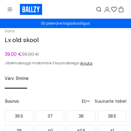
30 päevane tagastusõigus
Vans
Lx old skool
39.00 €
99.00 €
Järelmaksuga maksmine 3 kuumaksega
Arvuta
Värv: Sinine
EU
Suuruste tabel
Suurus:
36.5
37
38
38.5
39
40
40.5
41