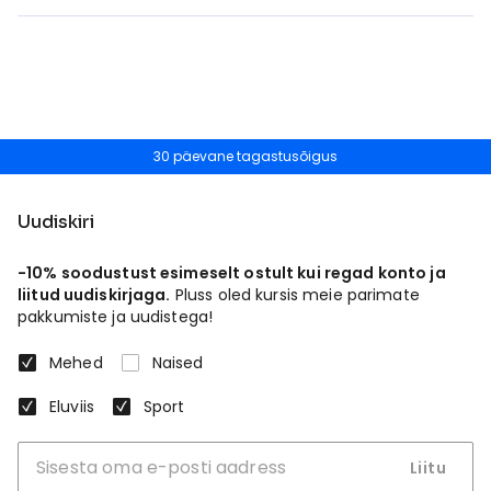
30 päevane tagastusõigus
Uudiskiri
-10% soodustust esimeselt ostult kui regad konto ja
liitud uudiskirjaga.
Pluss oled kursis meie parimate
pakkumiste ja uudistega!
Mehed
Naised
Eluviis
Sport
Liitu