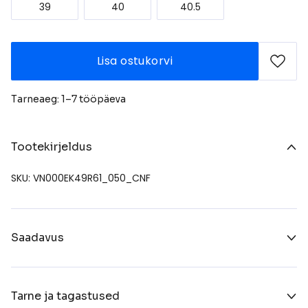
39
40
40.5
Lisa ostukorvi
Tarneaeg: 1–7 tööpäeva
Tootekirjeldus
SKU: VN000EK49R61_050_CNF
Saadavus
Tarne ja tagastused