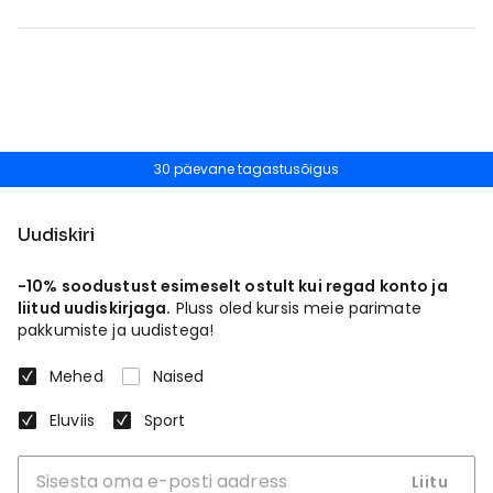
30 päevane tagastusõigus
Uudiskiri
-10% soodustust esimeselt ostult kui regad konto ja
liitud uudiskirjaga.
Pluss oled kursis meie parimate
pakkumiste ja uudistega!
Mehed
Naised
Eluviis
Sport
Liitu