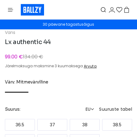
30 päevane tagastusõigus
Vans
Lx authentic 44
99.00 €
134.00 €
Järelmaksuga maksmine 3 kuumaksega
Arvuta
Värv: Mitmevärviline
EU
Suuruste tabel
Suurus:
36.5
37
38
38.5