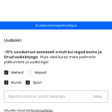
30 päevane tagastusõigus
Uudiskiri
-10% soodustust esimeselt ostult kui regad konto ja
liitud uudiskirjaga.
Pluss oled kursis meie parimate
pakkumiste ja uudistega!
Mehed
Naised
Eluviis
Sport
Liitu
Liitudes nõustute
tingimustega.
.