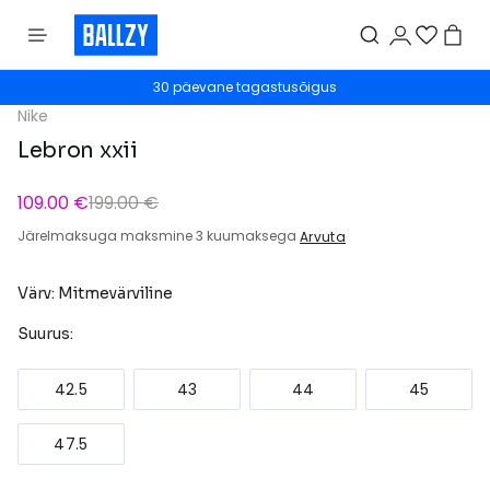
30 päevane tagastusõigus
Nike
Lebron xxii
109.00 €
199.00 €
Järelmaksuga maksmine 3 kuumaksega
Arvuta
Värv: Mitmevärviline
Suurus:
42.5
43
44
45
47.5