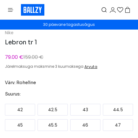
30 päevane tagastusõigus
Nike
Lebron tr 1
79.00 €
159.00 €
Järelmaksuga maksmine 3 kuumaksega
Arvuta
Värv: Roheline
Suurus:
42
42.5
43
44.5
45
45.5
46
47