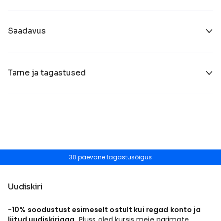
Saadavus
Tarne ja tagastused
30 päevane tagastusõigus
Uudiskiri
-10% soodustust esimeselt ostult kui regad konto ja
liitud uudiskirjaga.
Pluss oled kursis meie parimate