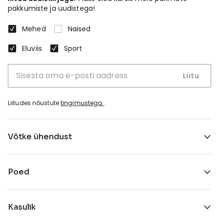
pakkumiste ja uudistega!
Mehed
Naised
Eluviis
Sport
Liitu
Liitudes nõustute
tingimustega.
.
Võtke ühendust
Poed
Kasulik