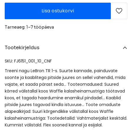
Lisa ostukorvi
Tarneaeg: 1–7 tööpäeva
Tootekirjeldus
SKU: FJ6151_001_10_CNF
Treeni nagu LeBron TR 1-s. Suurte kannade, painduvate
soonte ja kaablitega pitside juures on sellel vahendid, mida
vajate, et saada pärast seda… Tooteomadused: Suured
kõrred välistallal koos Waffle kalasheinamustriga töötavad
koos, et tagada haardumine enamikul pindadel… Kaablid
pitside juures tagavad kindla istuvuse… Toote omaduste
alapealkirjad: Suuri kõrgendikke välistallal koos Waffle
kalasheinamustriga: Tootedetailid: Vahtmaterjalist kesktald.
Kummist välistald. Flex sooned kannal ja esijalal.