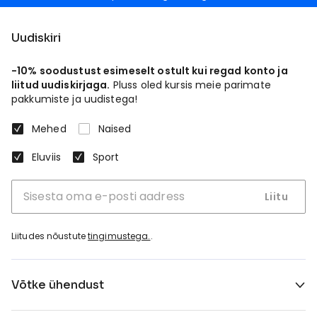
Uudiskiri
-10% soodustust esimeselt ostult kui regad konto ja
liitud uudiskirjaga.
Pluss oled kursis meie parimate
pakkumiste ja uudistega!
Mehed
Naised
Eluviis
Sport
Liitu
Liitudes nõustute
tingimustega.
.
Võtke ühendust