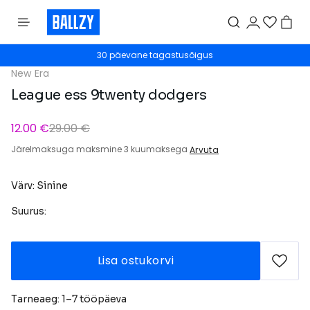
30 päevane tagastusõigus
New Era
League ess 9twenty dodgers
12.00 €
29.00 €
Järelmaksuga maksmine 3 kuumaksega
Arvuta
Värv: Sinine
Suurus:
Lisa ostukorvi
Tarneaeg: 1–7 tööpäeva