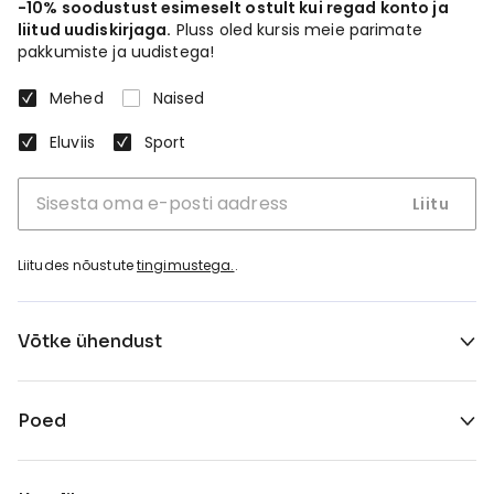
-10% soodustust esimeselt ostult kui regad konto ja
liitud uudiskirjaga.
Pluss oled kursis meie parimate
pakkumiste ja uudistega!
Mehed
Naised
Eluviis
Sport
Liitu
Liitudes nõustute
tingimustega.
.
Võtke ühendust
Poed