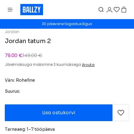
30 päevane tagastusõigus
Jordan
Jordan tatum 2
79.00 €
149.00 €
Järelmaksuga maksmine 3 kuumaksega
Arvuta
Värv: Roheline
Suurus:
Lisa ostukorvi
Tarneaeg: 1–7 tööpäeva