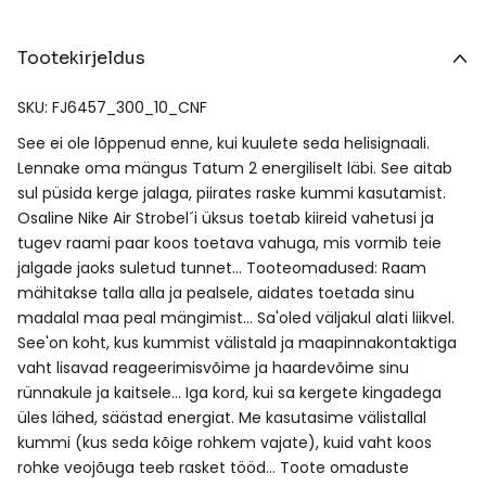
Tootekirjeldus
SKU: FJ6457_300_10_CNF
See ei ole lõppenud enne, kui kuulete seda helisignaali.
Lennake oma mängus Tatum 2 energiliselt läbi. See aitab
sul püsida kerge jalaga, piirates raske kummi kasutamist.
Osaline Nike Air Strobel´i üksus toetab kiireid vahetusi ja
tugev raami paar koos toetava vahuga, mis vormib teie
jalgade jaoks suletud tunnet… Tooteomadused: Raam
mähitakse talla alla ja pealsele, aidates toetada sinu
madalal maa peal mängimist… Sa'oled väljakul alati liikvel.
See'on koht, kus kummist välistald ja maapinnakontaktiga
vaht lisavad reageerimisvõime ja haardevõime sinu
rünnakule ja kaitsele… Iga kord, kui sa kergete kingadega
üles lähed, säästad energiat. Me kasutasime välistallal
kummi (kus seda kõige rohkem vajate), kuid vaht koos
rohke veojõuga teeb rasket tööd… Toote omaduste