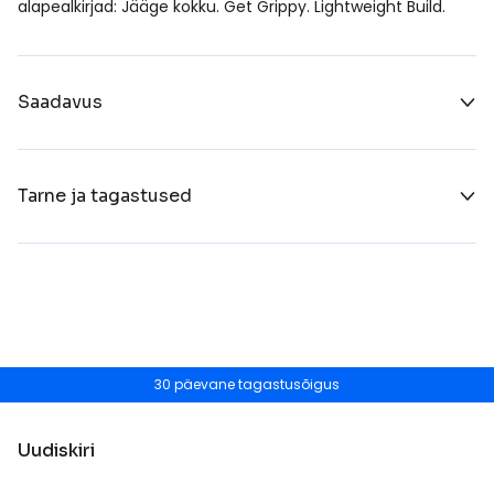
alapealkirjad: Jääge kokku. Get Grippy. Lightweight Build.
Saadavus
Tarne ja tagastused
30 päevane tagastusõigus
Uudiskiri