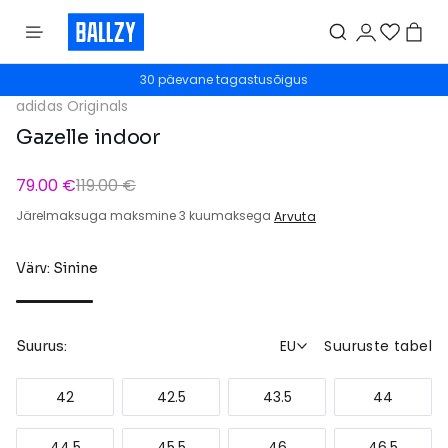
30 päevane tagastusõigus
adidas Originals
Gazelle indoor
79.00 €
119.00 €
Järelmaksuga maksmine 3 kuumaksega
Arvuta
Värv: Sinine
EU
Suuruste tabel
Suurus:
42
42.5
43.5
44
44.5
45.5
46
46.5