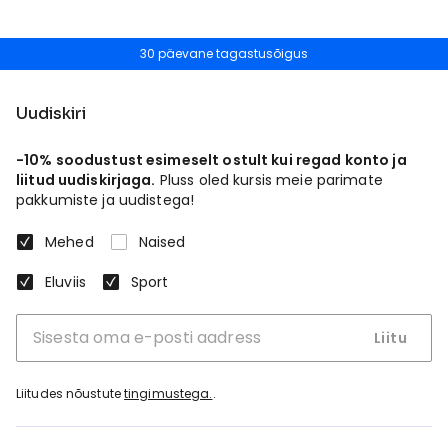
30 päevane tagastusõigus
Uudiskiri
-10% soodustust esimeselt ostult kui regad konto ja
liitud uudiskirjaga.
Pluss oled kursis meie parimate
pakkumiste ja uudistega!
Mehed
Naised
Eluviis
Sport
Liitu
Liitudes nõustute
tingimustega.
.