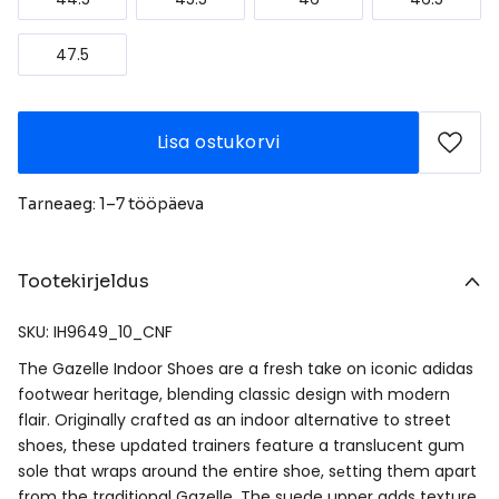
47.5
Lisa ostukorvi
Tarneaeg: 1–7 tööpäeva
Tootekirjeldus
SKU: IH9649_10_CNF
The Gazelle Indoor Shoes are a fresh take on iconic adidas
footwear heritage, blending classic design with modern
flair. Originally crafted as an indoor alternative to street
shoes, these updated trainers feature a translucent gum
sole that wraps around the entire shoe, sеtting them apart
from the traditional Gazelle. The suede upper adds texture,