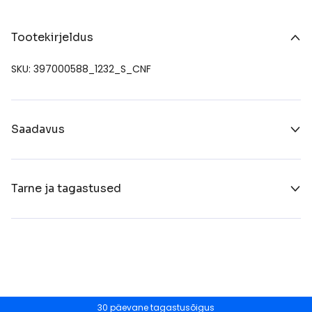
Tootekirjeldus
SKU: 397000588_1232_S_CNF
Saadavus
Tarne ja tagastused
30 päevane tagastusõigus