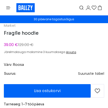
30 päevane tagastusõigus
Market
Fragile hoodie
39.00 €
129.00 €
Järelmaksuga maksmine 3 kuumaksega
Arvuta
Värv: Roosa
Suuruste tabel
Suurus:
Lisa ostukorvi
Tarneaeg: 1–7 tööpäeva