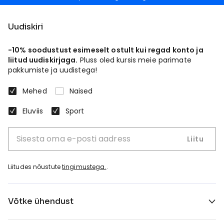
Uudiskiri
-10% soodustust esimeselt ostult kui regad konto ja
liitud uudiskirjaga.
Pluss oled kursis meie parimate
pakkumiste ja uudistega!
Mehed
Naised
Eluviis
Sport
Liitu
Liitudes nõustute
tingimustega.
.
Võtke ühendust