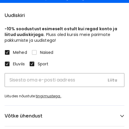
Uudiskiri
-10% soodustust esimeselt ostult kui regad konto ja
liitud uudiskirjaga.
Pluss oled kursis meie parimate
pakkumiste ja uudistega!
Mehed
Naised
Eluviis
Sport
Liitu
Liitudes nõustute
tingimustega.
.
Võtke ühendust