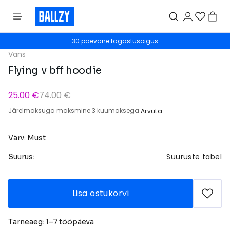
30 päevane tagastusõigus
Vans
Flying v bff hoodie
25.00 €
74.00 €
Järelmaksuga maksmine 3 kuumaksega
Arvuta
Värv: Must
Suuruste tabel
Suurus:
Lisa ostukorvi
Tarneaeg: 1–7 tööpäeva