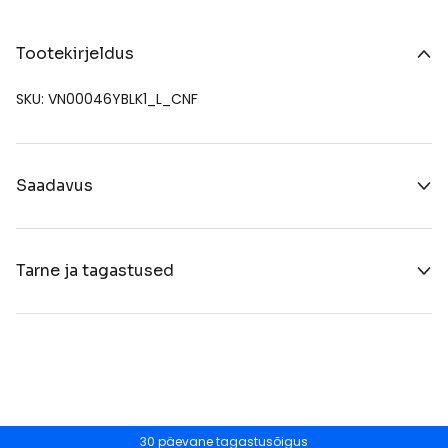
Tootekirjeldus
SKU: VN00046YBLK1_L_CNF
Saadavus
Tarne ja tagastused
30 päevane tagastusõigus